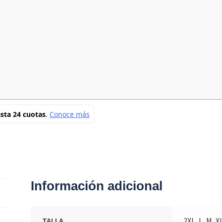
Información adicional
TALLA
2XL, L, M, X