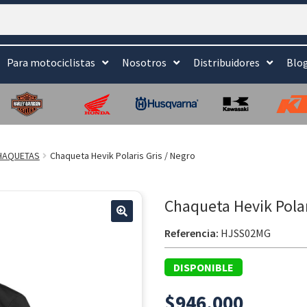
Para motociclistas
Nosotros
Distribuidores
Blo
HAQUETAS
Chaqueta Hevik Polaris Gris / Negro
Chaqueta Hevik Polar
🔍
Referencia:
HJSS02MG
DISPONIBLE
$
946.000