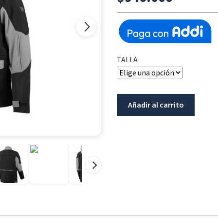
TALLA
Chaqueta
Añadir al carrito
Hevik
Polaris
Gris
/
Negro
cantidad