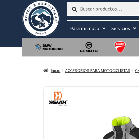
Buscar
Buscar
por:
Para mi moto
Servicios
Inicio
ACCESORIOS PARA MOTOCICLISTAS
C