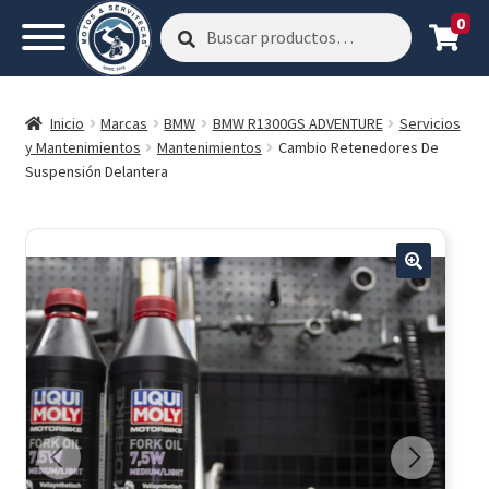
0
Buscar
Buscar
por:
Inicio
Marcas
BMW
BMW R1300GS ADVENTURE
Servicios
y Mantenimientos
Mantenimientos
Cambio Retenedores De
Suspensión Delantera