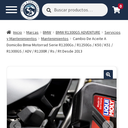
0
Buscar
Buscar
por:
Inicio
Marcas
BMW
BMW R1300GS ADVENTURE
Servicios
y Mantenimientos
Mantenimientos
Cambio De Aceite A
Domicilio Bmw Motorrad Serie R1200Gs / R1250Gs / K50 / K51 /
R1300GS / ADV / R1200R / Rs / Rt Desde 2013