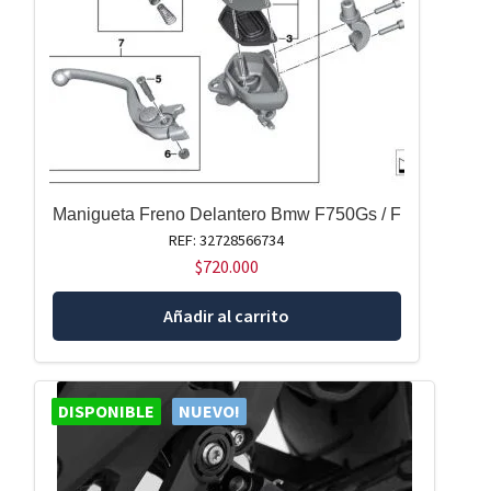
Manigueta Freno Delantero Bmw F750Gs / F
REF: 32728566734
$
720.000
Añadir al carrito
DISPONIBLE
NUEVO!