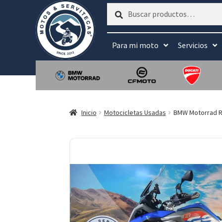
Buscar
Buscar
por:
Para mi moto
Servicios
Inicio
Motocicletas Usadas
BMW Motorrad R