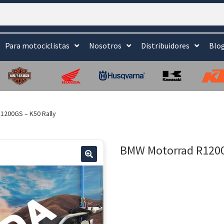
Para motociclistas
Nosotros
Distribuidores
Blo
1200GS – K50 Rally
BMW Motorrad R1200
🔍