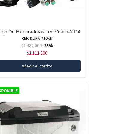
ego De Exploradoras Led Vision-X D4
REF: DURA-410KIT
$
1.482.000
25%
$
1.111.500
Añadir al carrito
SPONIBLE