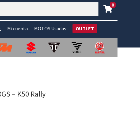
0
g
Mi cuenta
MOTOS Usadas
OUTLET
GS – K50 Rally