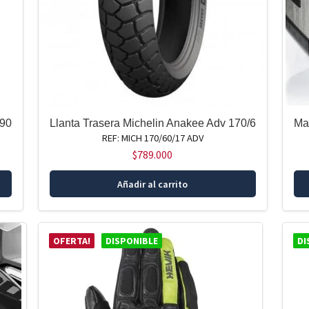
la
página
de
producto
090
Llanta Trasera Michelin Anakee Adv 170/6
Ma
REF: MICH 170/60/17 ADV
$
789.000
Añadir al carrito
OFERTA!
DISPONIBLE
DI