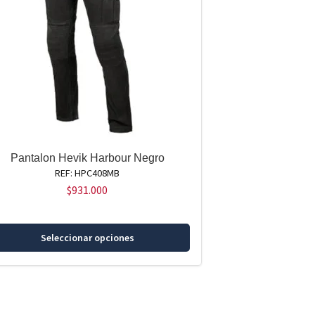
Pantalon Hevik Harbour Negro
REF: HPC408MB
$
931.000
Este
Seleccionar opciones
producto
tiene
múltiples
variantes.
Las