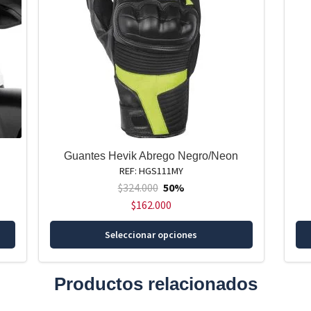
Guantes Hevik Abrego Negro/Neon
REF: HGS111MY
$
324.000
50%
$
162.000
Este
Seleccionar opciones
producto
tiene
múltiples
Productos relacionados
variantes.
Las