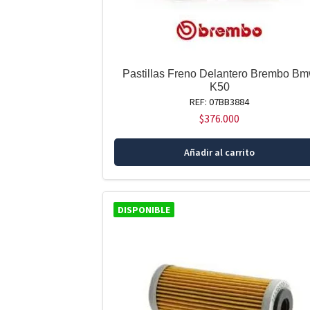
Pastillas Freno Delantero Brembo B
K50
REF: 07BB3884
$
376.000
Añadir al carrito
DISPONIBLE