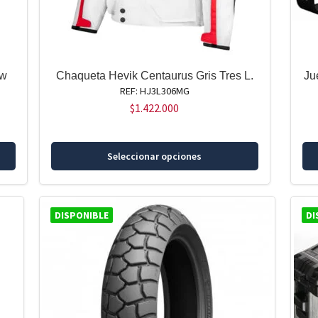
mw
Chaqueta Hevik Centaurus Gris Tres L.
Ju
REF: HJ3L306MG
$
1.422.000
Este
Seleccionar opciones
producto
tiene
múltiples
variantes.
DISPONIBLE
DI
Las
opciones
se
pueden
elegir
en