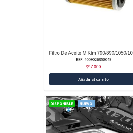
Filtro De Aceite M Ktm 790/890/1050/1
REF: 4009026958049
$
97.000
Añadir al carrito
DISPONIBLE
NUEVO!