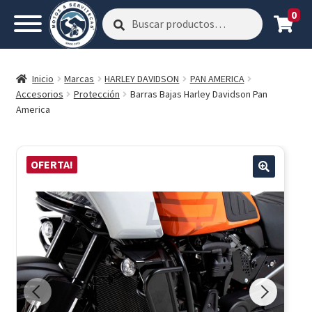
0
Buscar
Buscar
por:
Inicio
Marcas
HARLEY DAVIDSON
PAN AMERICA
Accesorios
Protección
Barras Bajas Harley Davidson Pan
America
OFERTA!