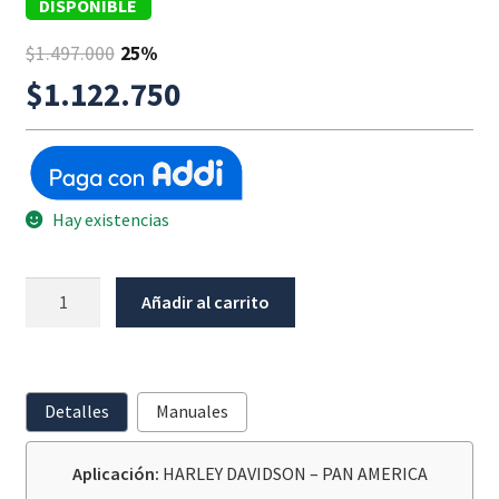
DISPONIBLE
$
1.497.000
25%
$
1.122.750
Hay existencias
Barras
Añadir al carrito
Bajas
Harley
Davidson
Pan
Detalles
Manuales
America
cantidad
Aplicación:
HARLEY DAVIDSON – PAN AMERICA