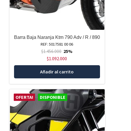
Barra Baja Naranja Ktm 790 Adv / R / 890
REF: 5017581 00 06
$
1.456.000
25%
$
1.092.000
Añadir al carrito
OFERTA!
DISPONIBLE