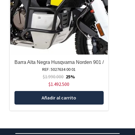
Barra Alta Negra Husqvarna Norden 901 /
REF: 5027634 00 01
$
1.990.000
25%
$
1.492.500
Añadir al carrito