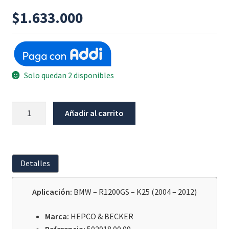
$
1.633.000
Solo quedan 2 disponibles
Barra
Añadir al carrito
Baja
Plata
Bmw
R1200Gs-
Detalles
K25
/
Aplicación:
BMW – R1200GS – K25 (2004 – 2012)
2004
-
Marca:
HEPCO & BECKER
2012
Referencia:
502918 00 09