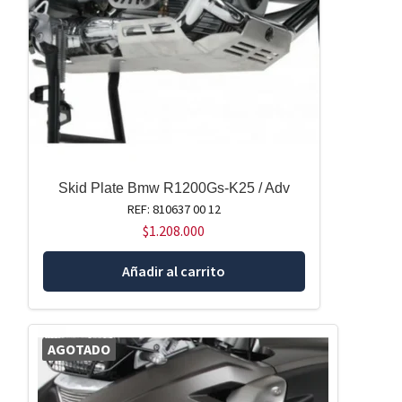
Skid Plate Bmw R1200Gs-K25 / Adv
REF: 810637 00 12
$
1.208.000
Añadir al carrito
AGOTADO