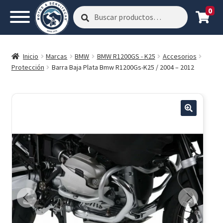
0
Buscar
Buscar
por:
Inicio
Marcas
BMW
BMW R1200GS - K25
Accesorios
Protección
Barra Baja Plata Bmw R1200Gs-K25 / 2004 – 2012