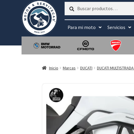
Buscar
Buscar
por:
Para mi moto
Servicios
Inicio
Marcas
DUCATI
DUCATI MULTISTRADA 