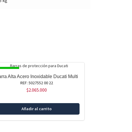
5 kg
SPONIBLE
rra Alta Acero Inoxidable Ducati Multi
REF: 5027552 00 22
$
2.065.000
Añadir al carrito