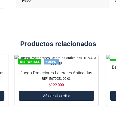
Peso
Productos relacionados
DISPONIBLE
NUEVO!
DI
Ba
nos
Juego Protectores Laterales Anticaídas
REF: 5070051 00 01
$
122.000
Añadir al carrito