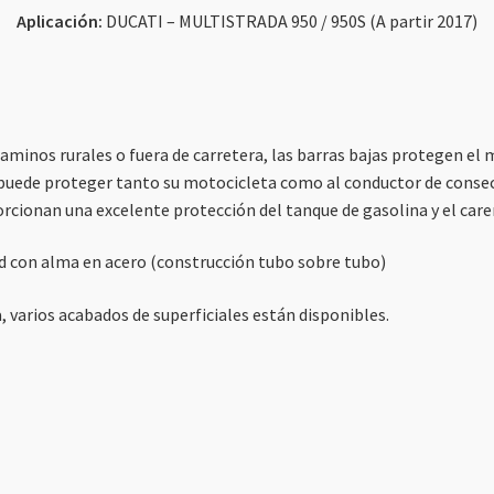
Aplicación:
DUCATI – MULTISTRADA 950 / 950S (A partir 2017)
cantidad
 caminos rurales o fuera de carretera, las barras bajas protegen el
ia puede proteger tanto su motocicleta como al conductor de cons
cionan una excelente protección del tanque de gasolina y el caren
ad con alma en acero (construcción tubo sobre tubo)
varios acabados de superficiales están disponibles.