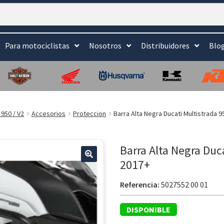
Para motociclistas
Nosotros
Distribuidores
Blo
950 / V2
Accesorios
Proteccion
Barra Alta Negra Ducati Multistrada 9
Barra Alta Negra Duca
2017+
🔍
Referencia:
5027552 00 01
DISPONIBLE