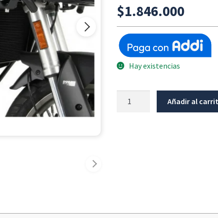
$
1.846.000
Hay existencias
Barra
Añadir al carri
Alta
Negra
Ducati
Multistrada
950
/
950
S
-
2017+