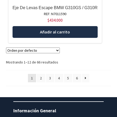
Eje De Levas Escape BMW G310GS / G310R
REF: N7011590
$
434.000
Añadir al carrito
Mostrando 1–12 de 66 resultados
1
2
3
4
5
6
Información General