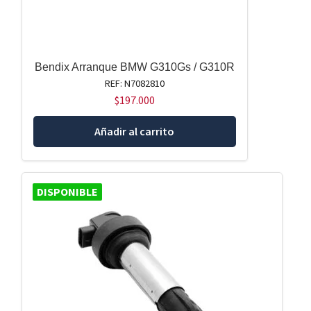
Bendix Arranque BMW G310Gs / G310R
REF: N7082810
$
197.000
Añadir al carrito
DISPONIBLE