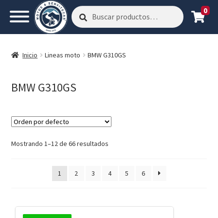
0
Buscar
Buscar
por:
Inicio
Lineas moto
BMW G310GS
BMW G310GS
Mostrando 1–12 de 66 resultados
1
2
3
4
5
6