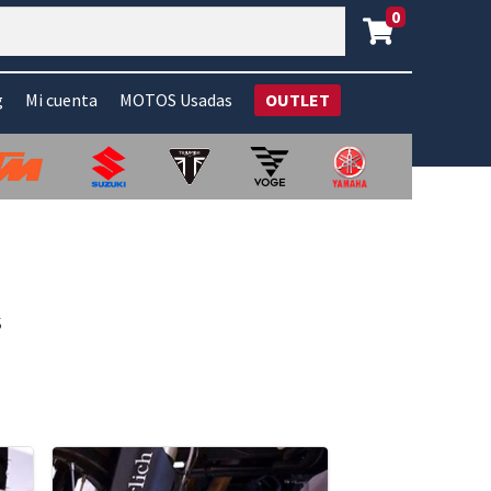
0
g
Mi cuenta
MOTOS Usadas
OUTLET
s