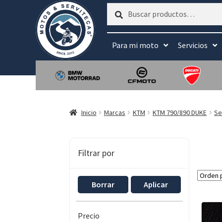
Buscar
Buscar
por:
Para mi moto
Servicios
Inicio
Marcas
KTM
KTM 790/890 DUKE
Se
Filtrar por
Borrar
Aplicar
Precio