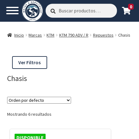
0
Buscar
Buscar
por:
Inicio
Marcas
KTM
KTM 790 ADV / R
Repuestos
Chasis
Ver Filtros
Chasis
Mostrando 6 resultados
DISPONIBLE