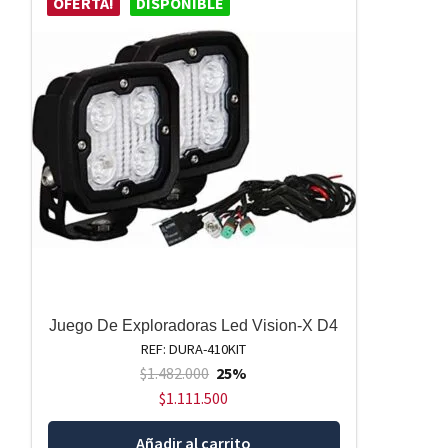
OFERTA!
DISPONIBLE
Juego De Exploradoras Led Vision-X D4
REF: DURA-410KIT
$
1.482.000
25%
$
1.111.500
Añadir al carrito