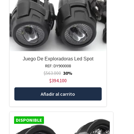
Juego De Exploradoras Led Spot
REF: DY900008
$
563.000
30%
$
394.100
Añadir al carrito
DISPONIBLE