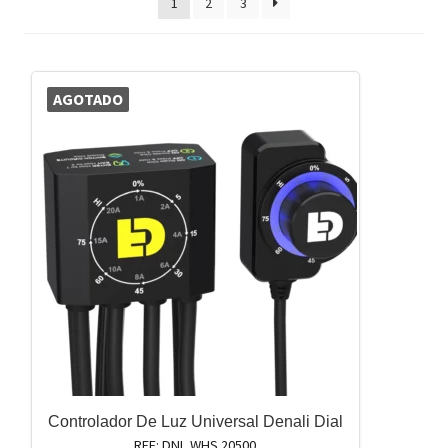
1
2
3
AGOTADO
Controlador De Luz Universal Denali Dial
REF: DNL.WHS.20500