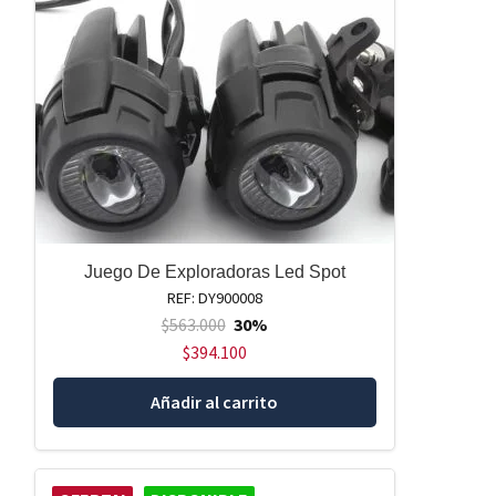
Juego De Exploradoras Led Spot
REF: DY900008
$
563.000
30%
$
394.100
Añadir al carrito