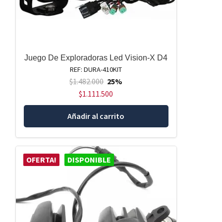
Juego De Exploradoras Led Vision-X D4
REF: DURA-410KIT
$
1.482.000
25%
$
1.111.500
Añadir al carrito
OFERTA!
DISPONIBLE