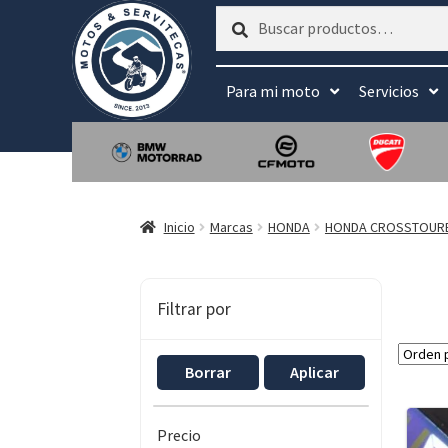
Buscar
Buscar
por:
Para mi moto
Servicios
Inicio
Marcas
HONDA
HONDA CROSSTOUR
Filtrar por
Borrar
Aplicar
Precio