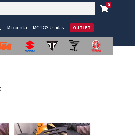
0
g
Mi cuenta
MOTOS Usadas
OUTLET
s