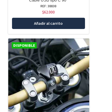
Cable USB tipo C 90°
REF: 38838
$
62.000
Añadir al carrito
DISPONIBLE