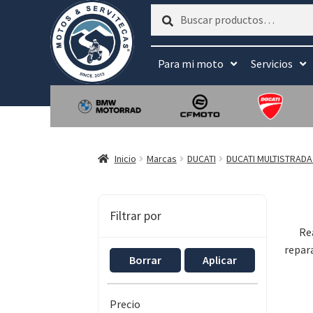
Buscar
Buscar
por:
Para mi moto
Servicios
Inicio
Marcas
DUCATI
DUCATI MULTISTRADA 
Filtrar por
Re
repar
Borrar
Aplicar
Precio