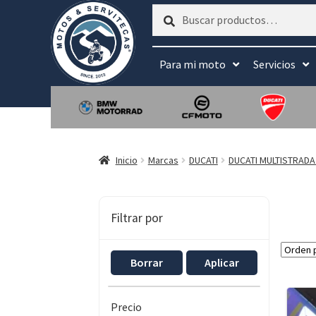
Buscar
Buscar
por:
Para mi moto
Servicios
Inicio
Marcas
DUCATI
DUCATI MULTISTRADA
Filtrar por
Borrar
Aplicar
Precio