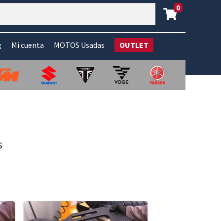
0
g
Mi cuenta
MOTOS Usadas
OUTLET
s