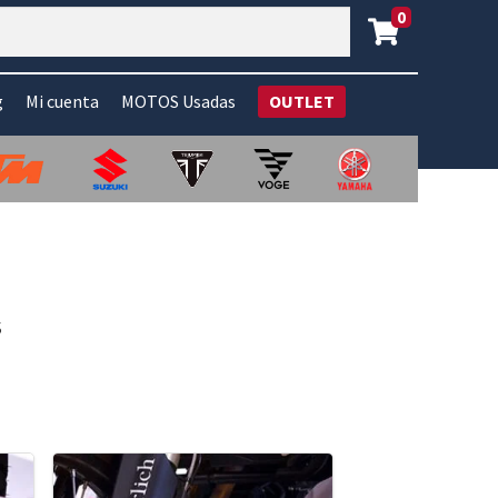
0
g
Mi cuenta
MOTOS Usadas
OUTLET
s