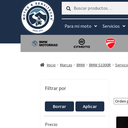
Buscar
Buscar
por:
Para mi moto
Servicios
Inicio
Marcas
BMW
BMW S1000R
Servici
Filtrar por
Borrar
Aplicar
Precio