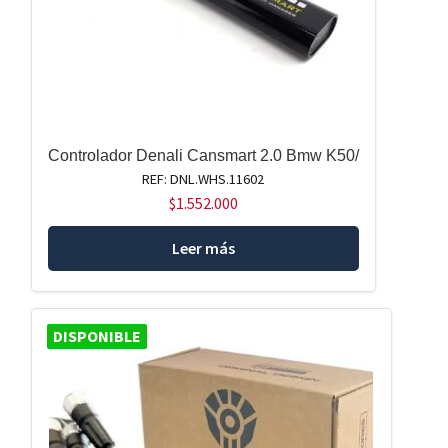
Controlador Denali Cansmart 2.0 Bmw K50/
REF: DNL.WHS.11602
$
1.552.000
Leer más
DISPONIBLE