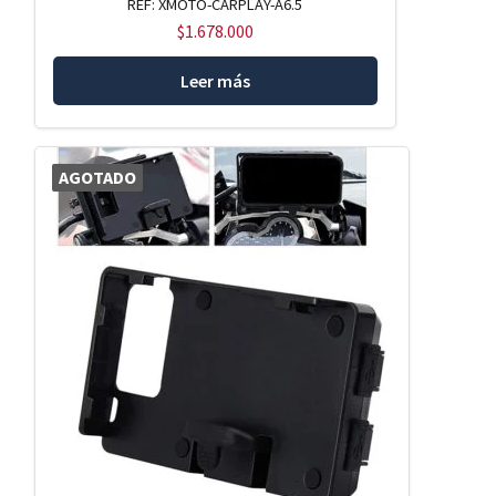
REF: XMOTO-CARPLAY-A6.5
$
1.678.000
Leer más
AGOTADO