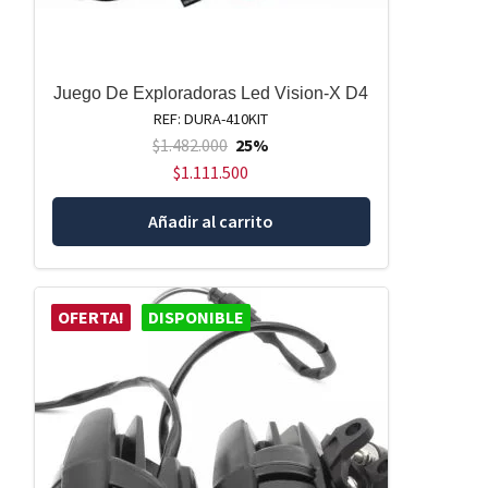
Juego De Exploradoras Led Vision-X D4
REF: DURA-410KIT
$
1.482.000
25%
$
1.111.500
Añadir al carrito
OFERTA!
DISPONIBLE