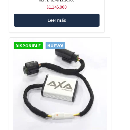
REF: DNL.WHS.20500
$
1.145.000
Leer más
DISPONIBLE
NUEVO!