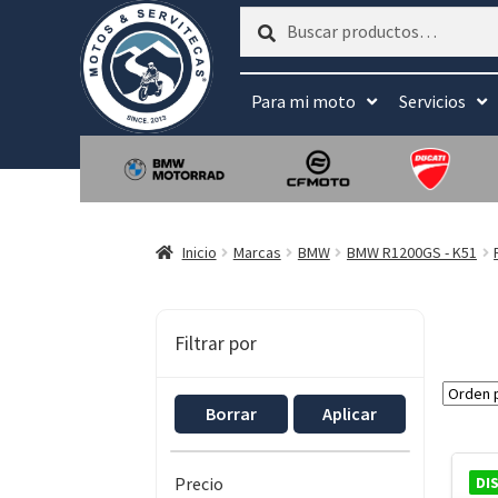
Buscar
Buscar
por:
Para mi moto
Servicios
Inicio
Marcas
BMW
BMW R1200GS - K51
Filtrar por
Borrar
Aplicar
DI
Precio