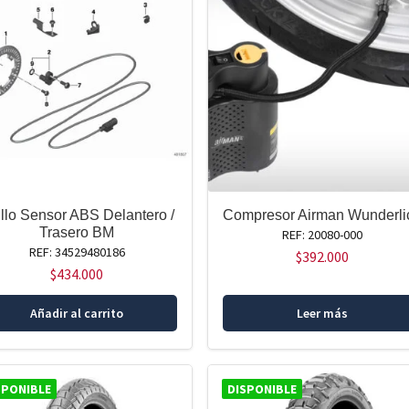
llo Sensor ABS Delantero /
Compresor Airman Wunderli
Trasero BM
REF: 20080-000
REF: 34529480186
$
392.000
$
434.000
Añadir al carrito
Leer más
SPONIBLE
DISPONIBLE