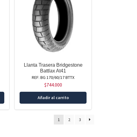
Llanta Trasera Bridgestone
Battlax At41
REF: BG 170/60/17 BTTX
$
744.000
Añadir al carrito
1
2
3