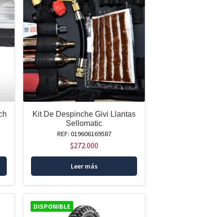
ch
Kit De Despinche Givi Llantas
Sellomatic
REF: 019606169587
$
272.000
Leer más
DISPONIBLE