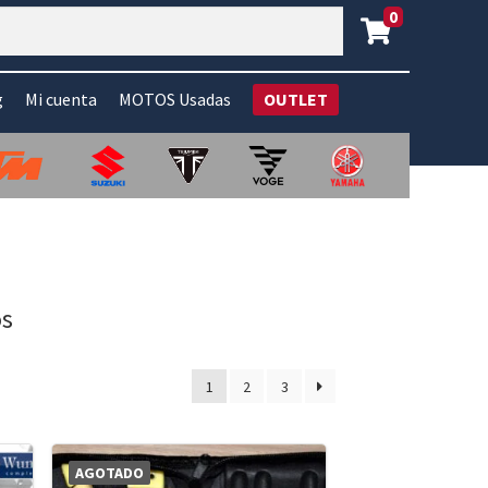
0
g
Mi cuenta
MOTOS Usadas
OUTLET
os
1
2
3
AGOTADO