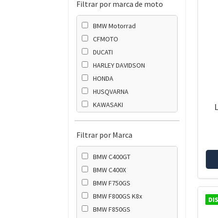
Filtrar por marca de moto
BMW Motorrad
CFMOTO
DUCATI
HARLEY DAVIDSON
HONDA
HUSQVARNA
KAWASAKI
KTM
SUZUKI
Filtrar por Marca
TRIUMPH
BMW C400GT
YAMAHA
BMW C400X
BMW F750GS
BMW F800GS K8x
DI
BMW F850GS