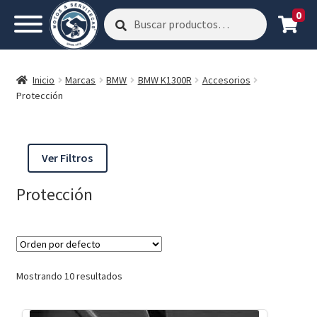
0
Buscar
Buscar
por:
Inicio
Marcas
BMW
BMW K1300R
Accesorios
Protección
Ver Filtros
Protección
Mostrando 10 resultados