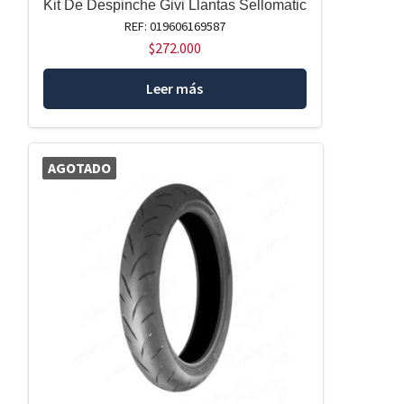
Kit De Despinche Givi Llantas Sellomatic
REF: 019606169587
$
272.000
Leer más
AGOTADO