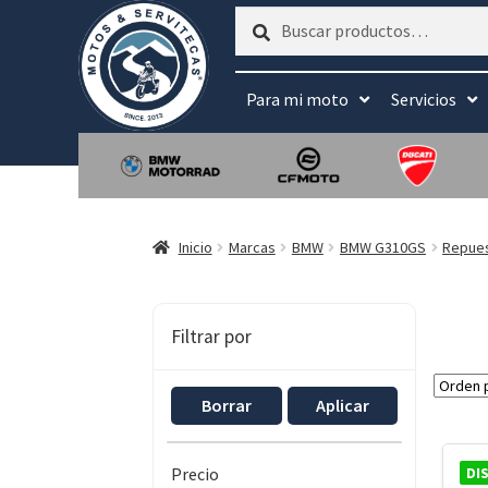
Buscar
Buscar
por:
Para mi moto
Servicios
Inicio
Marcas
BMW
BMW G310GS
Repue
Filtrar por
Borrar
Aplicar
DI
Precio