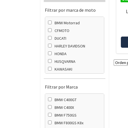
Filtrar por marca de moto
BMW Motorrad
CFMOTO
DUCATI
HARLEY DAVIDSON
HONDA
HUSQVARNA
KAWASAKI
KTM
SUZUKI
Filtrar por Marca
TRIUMPH
BMW C400GT
YAMAHA
BMW C400X
BMW F750GS
BMW F800GS K8x