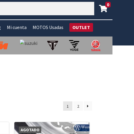
0
g
Mi cuenta
MOTOS Usadas
OUTLET
1
2
AGOTADO