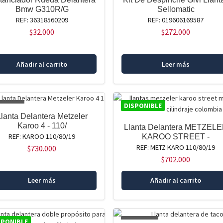
Bmw G310R/G
Sellomatic
REF: 36318560209
REF: 019606169587
$
32.000
$
272.000
Añadir al carrito
Leer más
OTADO
DISPONIBLE
Llanta Delantera Metzeler
Karoo 4 - 110/
Llanta Delantera METZEL
REF: KAROO 110/80/19
KAROO STREET -
REF: METZ KARO 110/80/19
$
730.000
$
702.000
Leer más
Añadir al carrito
SPONIBLE
AGOTADO