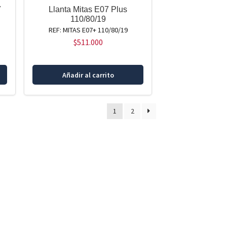
7
Llanta Mitas E07 Plus
110/80/19
REF: MITAS E07+ 110/80/19
$
511.000
Añadir al carrito
1
2