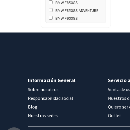
BMW F850GS
BMW F850GS ADVENTURE
BMW F900GS
BMW F900GS ADVENTURE
BMW F900R
BMW F900XR
BMW G310GS
BMW G310R
BMW R NINET
BMW R12
Información General
Servicio a
BMW R12 G/S
BMW R12 NINET
Sobre nosotros
Venta de u
BMW R1200GS-K50
Responsabilidad social
Nuestros d
BMW R1200GS-K51
Blog
Quiero ser 
ADVENTURE
Nuestras sedes
Outlet
BMW R1250GS
BMW R1250GS ADVENTURE