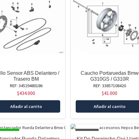
llo Sensor ABS Delantero /
Caucho Portaruedas Bmw
Trasero BM
G310GS / G310R
REF: 34529480186
REF: 33857108420
$
434.000
$
41.000
Añadir al carrito
Añadir al carrito
SPONIBLE
AGOTADO
tanciador Rueda Delantera
Kit De Despinche Givi Llant