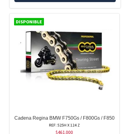
DISPONIBLE
Cadena Regina BMW F750Gs / F800Gs / F850
REF: 525H X 124 Z
$
461.000