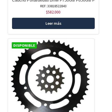
Caucho Portaruedas Bmw F750Gs/ F850Gs/ F
REF: 33818522843
$
582.000
Leer más
DISPONIBLE