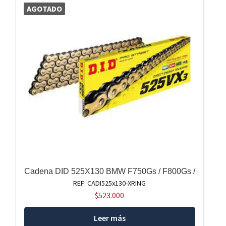
AGOTADO
Cadena DID 525X130 BMW F750Gs / F800Gs /
REF: CADI525x130-XRING
$
523.000
Leer más