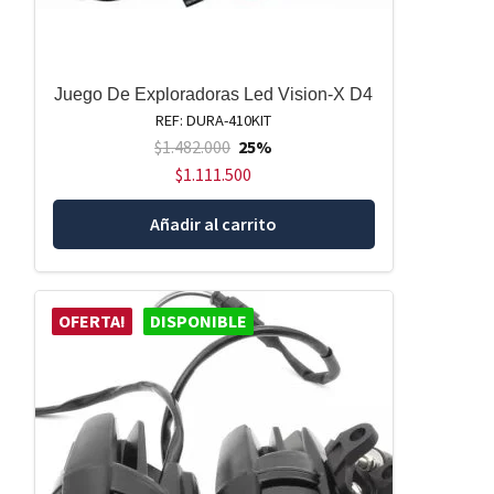
Juego De Exploradoras Led Vision-X D4
REF: DURA-410KIT
$
1.482.000
25%
$
1.111.500
Añadir al carrito
OFERTA!
DISPONIBLE