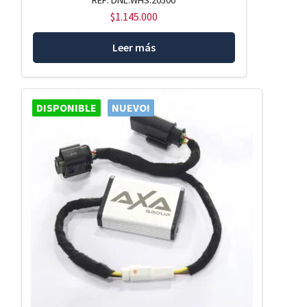
REF: DNL.WHS.20500
$
1.145.000
Leer más
DISPONIBLE
NUEVO!