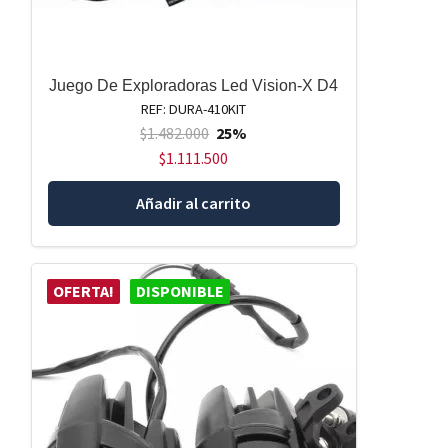
Juego De Exploradoras Led Vision-X D4
REF: DURA-410KIT
$
1.482.000
25%
$
1.111.500
Añadir al carrito
OFERTA!
DISPONIBLE