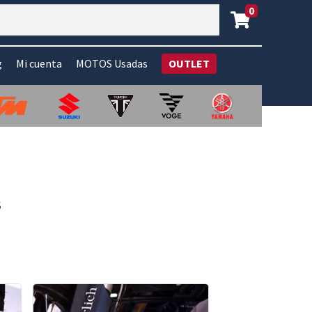
0
g
Mi cuenta
MOTOS Usadas
OUTLET
s