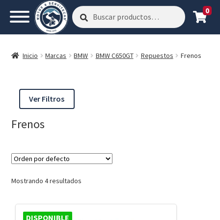
0
Buscar
Buscar
por:
Inicio
Marcas
BMW
BMW C650GT
Repuestos
Frenos
Ver Filtros
Frenos
Mostrando 4 resultados
DISPONIBLE