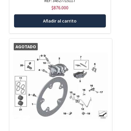
REF: 34527715117
$
876.000
Añadir al carrito
AGOTADO