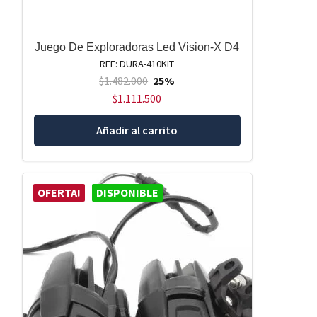
Juego De Exploradoras Led Vision-X D4
REF: DURA-410KIT
$
1.482.000
25%
$
1.111.500
Añadir al carrito
OFERTA!
DISPONIBLE