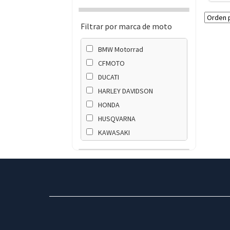
Filtrar por marca de moto
BMW Motorrad
CFMOTO
DUCATI
HARLEY DAVIDSON
HONDA
HUSQVARNA
KAWASAKI
KTM
SUZUKI
TRIUMPH
YAMAHA