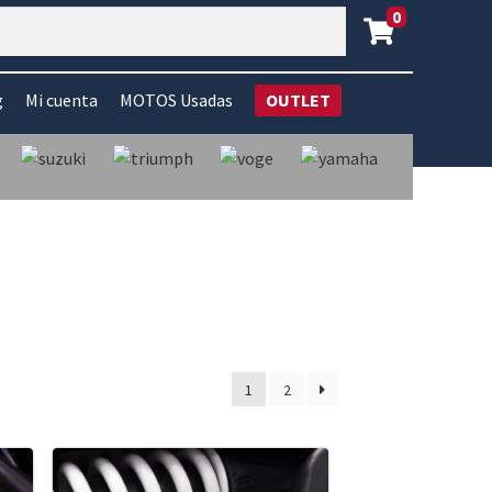
0
g
Mi cuenta
MOTOS Usadas
OUTLET
1
2