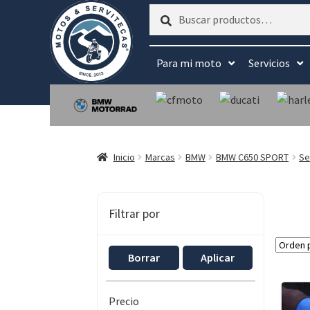
Buscar
Buscar
por:
Para mi moto
Servicios
Inicio
Marcas
BMW
BMW C650 SPORT
Se
Filtrar por
Borrar
Aplicar
Precio