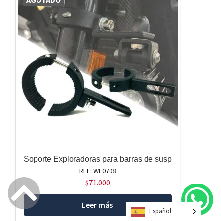
AGOTADO
Soporte Exploradoras para barras de susp
REF: WL0708
$
71.000
Leer más
Español