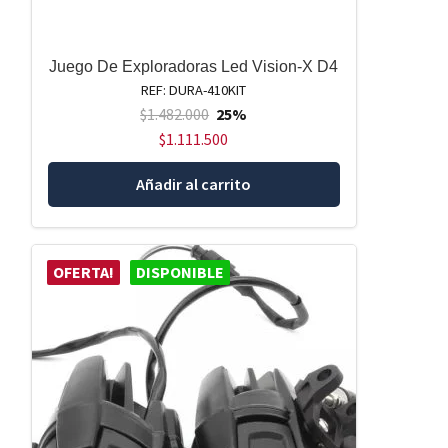
Juego De Exploradoras Led Vision-X D4
REF: DURA-410KIT
$
1.482.000
25%
$
1.111.500
Añadir al carrito
OFERTA!
DISPONIBLE