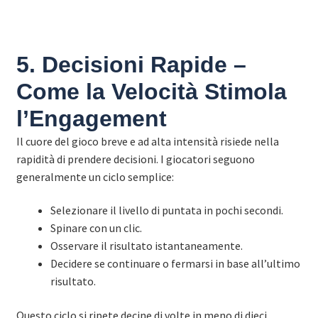
5. Decisioni Rapide –
Come la Velocità Stimola
l’Engagement
Il cuore del gioco breve e ad alta intensità risiede nella
rapidità di prendere decisioni. I giocatori seguono
generalmente un ciclo semplice:
Selezionare il livello di puntata in pochi secondi.
Spinare con un clic.
Osservare il risultato istantaneamente.
Decidere se continuare o fermarsi in base all’ultimo
risultato.
Questo ciclo si ripete decine di volte in meno di dieci