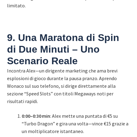
limitato.
9. Una Maratona di Spin
di Due Minuti – Uno
Scenario Reale
Incontra Alex—un dirigente marketing che ama brevi
esplosioni di gioco durante la pausa pranzo. Aprendo
Wonaco sul suo telefono, si dirige direttamente alla
sezione “Speed Slots” con titoli Megaways noti per
risultati rapidi.
0:00–0:30 min
: Alex mette una puntata di €5 su
“Turbo Dragon” e gira una volta—vince €15 grazie a
un moltiplicatore istantaneo.