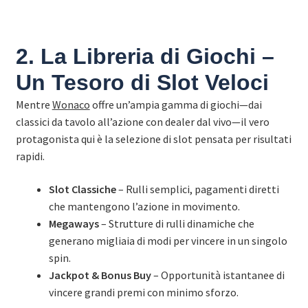
2. La Libreria di Giochi –
Un Tesoro di Slot Veloci
Mentre
Wonaco
offre un’ampia gamma di giochi—dai
classici da tavolo all’azione con dealer dal vivo—il vero
protagonista qui è la selezione di slot pensata per risultati
rapidi.
Slot Classiche
– Rulli semplici, pagamenti diretti
che mantengono l’azione in movimento.
Megaways
– Strutture di rulli dinamiche che
generano migliaia di modi per vincere in un singolo
spin.
Jackpot & Bonus Buy
– Opportunità istantanee di
vincere grandi premi con minimo sforzo.