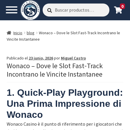
0
Buscar
Buscar
por:
Inicio
blog
Wonaco – Dove le Slot Fast‑Track Incontrano le
Vincite Instantanee
Publicado el
23 junio, 2026
por
Miguel Castro
Wonaco – Dove le Slot Fast‑Track
Incontrano le Vincite Instantanee
1. Quick‑Play Playground:
Una Prima Impressione di
Wonaco
Wonaco Casino è il punto di riferimento per i giocatori che