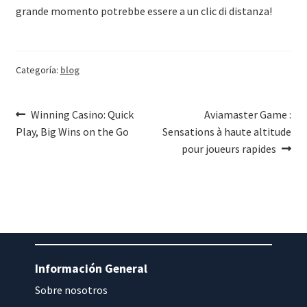
grande momento potrebbe essere a un clic di distanza!
Categoría:
blog
Navegación
Entrada
Entrada
Winning Casino: Quick
Aviamaster Game :
anterior:
siguiente:
Play, Big Wins on the Go
Sensations à haute altitude
de
pour joueurs rapides
entradas
Información General
Sobre nosotros