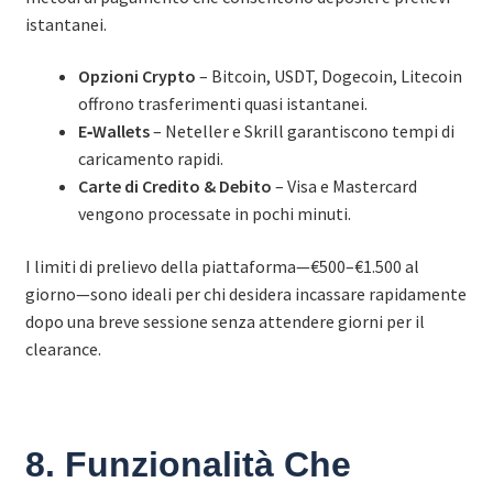
istantanei.
Opzioni Crypto
– Bitcoin, USDT, Dogecoin, Litecoin
offrono trasferimenti quasi istantanei.
E‑Wallets
– Neteller e Skrill garantiscono tempi di
caricamento rapidi.
Carte di Credito & Debito
– Visa e Mastercard
vengono processate in pochi minuti.
I limiti di prelievo della piattaforma—€500–€1.500 al
giorno—sono ideali per chi desidera incassare rapidamente
dopo una breve sessione senza attendere giorni per il
clearance.
8. Funzionalità Che