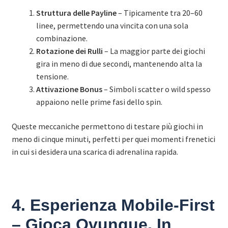
Struttura delle Payline
– Tipicamente tra 20–60
linee, permettendo una vincita con una sola
combinazione.
Rotazione dei Rulli
– La maggior parte dei giochi
gira in meno di due secondi, mantenendo alta la
tensione.
Attivazione Bonus
– Simboli scatter o wild spesso
appaiono nelle prime fasi dello spin.
Queste meccaniche permettono di testare più giochi in
meno di cinque minuti, perfetti per quei momenti frenetici
in cui si desidera una scarica di adrenalina rapida.
4. Esperienza Mobile-First
– Gioca Ovunque, In