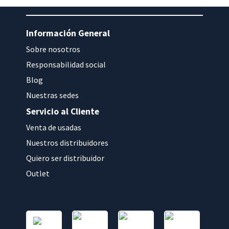
Información General
Sobre nosotros
Responsabilidad social
Blog
Nuestras sedes
Servicio al Cliente
Venta de usadas
Nuestros distribuidores
Quiero ser distribuidor
Outlet