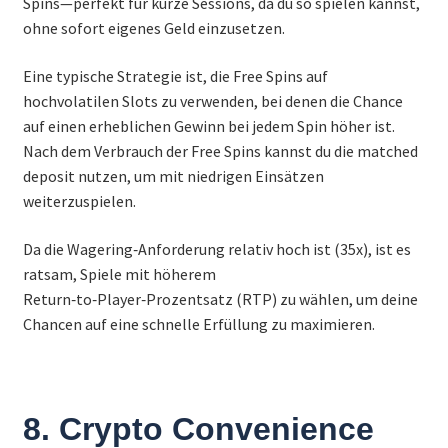
Spins—perfekt für kurze Sessions, da du so spielen kannst,
ohne sofort eigenes Geld einzusetzen.
Eine typische Strategie ist, die Free Spins auf
hochvolatilen Slots zu verwenden, bei denen die Chance
auf einen erheblichen Gewinn bei jedem Spin höher ist.
Nach dem Verbrauch der Free Spins kannst du die matched
deposit nutzen, um mit niedrigen Einsätzen
weiterzuspielen.
Da die Wagering‑Anforderung relativ hoch ist (35x), ist es
ratsam, Spiele mit höherem
Return‑to‑Player‑Prozentsatz (RTP) zu wählen, um deine
Chancen auf eine schnelle Erfüllung zu maximieren.
8. Crypto Convenience