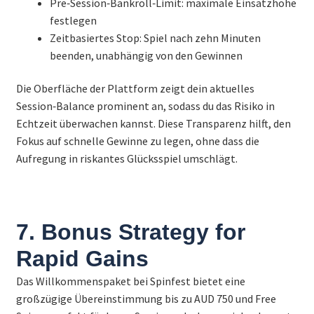
Pre‑Session‑Bankroll‑Limit: maximale Einsatzhöhe
festlegen
Zeitbasiertes Stop: Spiel nach zehn Minuten
beenden, unabhängig von den Gewinnen
Die Oberfläche der Plattform zeigt dein aktuelles
Session‑Balance prominent an, sodass du das Risiko in
Echtzeit überwachen kannst. Diese Transparenz hilft, den
Fokus auf schnelle Gewinne zu legen, ohne dass die
Aufregung in riskantes Glücksspiel umschlägt.
7. Bonus Strategy for
Rapid Gains
Das Willkommenspaket bei Spinfest bietet eine
großzügige Übereinstimmung bis zu AUD 750 und Free