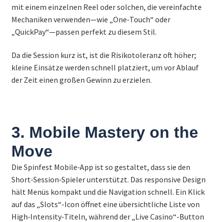
mit einem einzelnen Reel oder solchen, die vereinfachte
Mechaniken verwenden—wie „One‑Touch“ oder
„QuickPay“—passen perfekt zu diesem Stil.
Da die Session kurz ist, ist die Risikotoleranz oft höher;
kleine Einsätze werden schnell platziert, um vor Ablauf
der Zeit einen großen Gewinn zu erzielen.
3. Mobile Mastery on the
Move
Die Spinfest Mobile‑App ist so gestaltet, dass sie den
Short‑Session‑Spieler unterstützt. Das responsive Design
hält Menüs kompakt und die Navigation schnell. Ein Klick
auf das „Slots“-Icon öffnet eine übersichtliche Liste von
High‑Intensity‑Titeln, während der „Live Casino“-Button