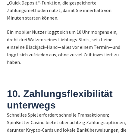
„Quick Deposit“-Funktion, die gespeicherte
Zahlungsmethoden nutzt, damit Sie innerhalb von
Minuten starten können.
Ein mobiler Nutzer loggt sich um 10 Uhr morgens ein,
dreht drei Walzen seines Lieblings‑Slots, setzt eine
einzelne Blackjack‑Hand—alles vor einem Termin—und
loggt sich zufrieden aus, ohne zu viel Zeit investiert zu
haben.
10. Zahlungsflexibilität
unterwegs
Schnelles Spiel erfordert schnelle Transaktionen;
SpinBetter Casino bietet über achtzig Zahlungsoptionen,
darunter Krypto‑Cards und lokale Banküberweisungen, die