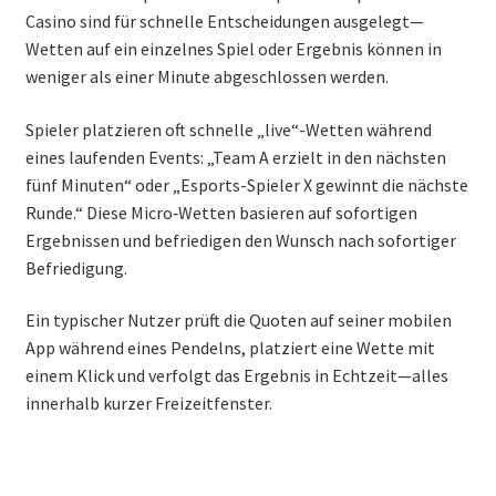
Casino sind für schnelle Entscheidungen ausgelegt—
Wetten auf ein einzelnes Spiel oder Ergebnis können in
weniger als einer Minute abgeschlossen werden.
Spieler platzieren oft schnelle „live“-Wetten während
eines laufenden Events: „Team A erzielt in den nächsten
fünf Minuten“ oder „Esports-Spieler X gewinnt die nächste
Runde.“ Diese Micro‑Wetten basieren auf sofortigen
Ergebnissen und befriedigen den Wunsch nach sofortiger
Befriedigung.
Ein typischer Nutzer prüft die Quoten auf seiner mobilen
App während eines Pendelns, platziert eine Wette mit
einem Klick und verfolgt das Ergebnis in Echtzeit—alles
innerhalb kurzer Freizeitfenster.