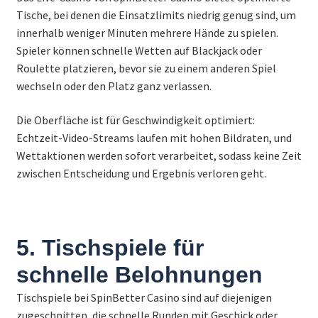
Tische, bei denen die Einsatzlimits niedrig genug sind, um
innerhalb weniger Minuten mehrere Hände zu spielen.
Spieler können schnelle Wetten auf Blackjack oder
Roulette platzieren, bevor sie zu einem anderen Spiel
wechseln oder den Platz ganz verlassen.
Die Oberfläche ist für Geschwindigkeit optimiert:
Echtzeit-Video-Streams laufen mit hohen Bildraten, und
Wettaktionen werden sofort verarbeitet, sodass keine Zeit
zwischen Entscheidung und Ergebnis verloren geht.
5. Tischspiele für
schnelle Belohnungen
Tischspiele bei SpinBetter Casino sind auf diejenigen
zugeschnitten, die schnelle Runden mit Geschick oder