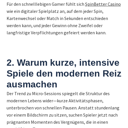
Für den schnelllebigen Gamer fühlt sich
SpinBetter Casino
wie ein digitaler Spielplatz an, auf dem jeder Spin,
Kartenwechsel oder Match in Sekunden entschieden
werden kann, und jeder Gewinn ohne Zweifel oder
langfristige Verpflichtungen gefeiert werden kann.
2. Warum kurze, intensive
Spiele den modernen Reiz
ausmachen
Der Trend zu Micro‑Sessions spiegelt die Struktur des
modernen Lebens wider—kurze Aktivitätsphasen,
unterbrochen von schnellen Pausen. Anstatt stundenlang
vor einem Bildschirm zu sitzen, suchen Spieler jetzt nach
prägnanten Momenten des Vergnügens, die in einen