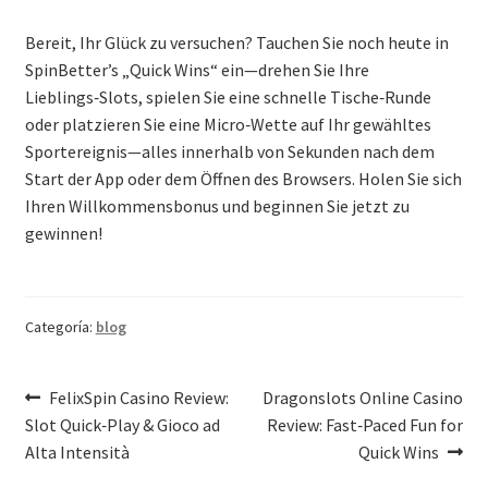
Bereit, Ihr Glück zu versuchen? Tauchen Sie noch heute in
SpinBetter’s „Quick Wins“ ein—drehen Sie Ihre
Lieblings‑Slots, spielen Sie eine schnelle Tische‑Runde
oder platzieren Sie eine Micro‑Wette auf Ihr gewähltes
Sportereignis—alles innerhalb von Sekunden nach dem
Start der App oder dem Öffnen des Browsers. Holen Sie sich
Ihren Willkommensbonus und beginnen Sie jetzt zu
gewinnen!
Categoría:
blog
Navegación
Entrada
Entrada
FelixSpin Casino Review:
Dragonslots Online Casino
anterior:
siguiente:
Slot Quick‑Play & Gioco ad
Review: Fast‑Paced Fun for
de
Alta Intensità
Quick Wins
entradas