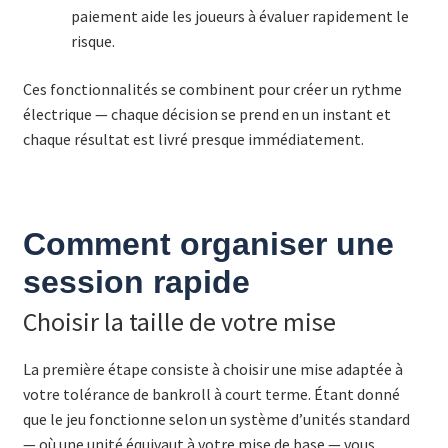
paiement aide les joueurs à évaluer rapidement le
risque.
Ces fonctionnalités se combinent pour créer un rythme
électrique — chaque décision se prend en un instant et
chaque résultat est livré presque immédiatement.
Comment organiser une
session rapide
Choisir la taille de votre mise
La première étape consiste à choisir une mise adaptée à
votre tolérance de bankroll à court terme. Étant donné
que le jeu fonctionne selon un système d’unités standard
— où une unité équivaut à votre mise de base — vous