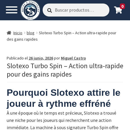
0
Buscar
Buscar
por:
Inicio
blog
Slotexo Turbo Spin – Action ultra-rapide pour
des gains rapides
Publicado el
26 junio, 2026
por
Miguel Castro
Slotexo Turbo Spin – Action ultra-rapide
pour des gains rapides
Pourquoi Slotexo attire le
joueur à rythme effréné
À une époque où le temps est précieux, Slotexo a trouvé
une niche pour les joueurs qui recherchent une action
immédiate. La machine à sous signature Turbo Spin offre