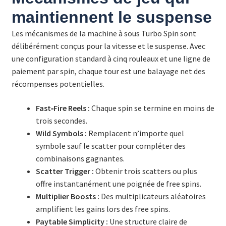
maintiennent le suspense
Les mécanismes de la machine à sous Turbo Spin sont
délibérément conçus pour la vitesse et le suspense. Avec
une configuration standard à cinq rouleaux et une ligne de
paiement par spin, chaque tour est une balayage net des
récompenses potentielles.
Fast‑Fire Reels :
Chaque spin se termine en moins de
trois secondes.
Wild Symbols :
Remplacent n’importe quel
symbole sauf le scatter pour compléter des
combinaisons gagnantes.
Scatter Trigger :
Obtenir trois scatters ou plus
offre instantanément une poignée de free spins.
Multiplier Boosts :
Des multiplicateurs aléatoires
amplifient les gains lors des free spins.
Paytable Simplicity :
Une structure claire de