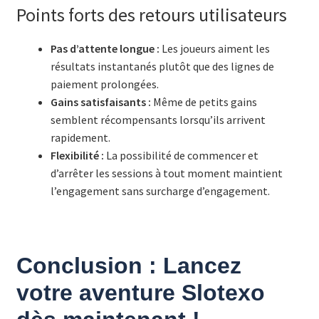
Points forts des retours utilisateurs
Pas d’attente longue :
Les joueurs aiment les
résultats instantanés plutôt que des lignes de
paiement prolongées.
Gains satisfaisants :
Même de petits gains
semblent récompensants lorsqu’ils arrivent
rapidement.
Flexibilité :
La possibilité de commencer et
d’arrêter les sessions à tout moment maintient
l’engagement sans surcharge d’engagement.
Conclusion : Lancez
votre aventure Slotexo