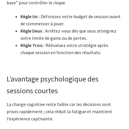
base” pour contrôler le risque.
Règle Un :
Définissez votre budget de session avant
de commencer à jouer.
Règle Deux :
Arrêtez-vous dès que vous atteignez
votre limite de gains ou de pertes.
Règle Trois :
Réévaluez votre stratégie après
chaque session en fonction des résultats.
L’avantage psychologique des
sessions courtes
La charge cognitive reste faible car les décisions sont
prises rapidement ; cela réduit la fatigue et maintient
l’expérience captivante.