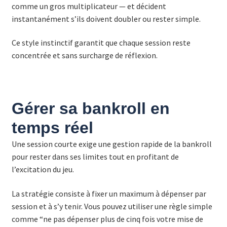
comme un gros multiplicateur — et décident
instantanément s’ils doivent doubler ou rester simple.
Ce style instinctif garantit que chaque session reste
concentrée et sans surcharge de réflexion.
Gérer sa bankroll en
temps réel
Une session courte exige une gestion rapide de la bankroll
pour rester dans ses limites tout en profitant de
l’excitation du jeu.
La stratégie consiste à fixer un maximum à dépenser par
session et à s’y tenir. Vous pouvez utiliser une règle simple
comme “ne pas dépenser plus de cinq fois votre mise de