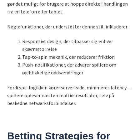
gør det muligt for brugere at hoppe direkte i handlingen
fra en telefon eller tablet.
Nøglefunktioner, der understøtter denne stil, inkluderer:
Responsivt design, der tilpasser sig enhver
skærmstørrelse
Tap‑to‑spin mekanik, der reducerer friktion
Push-notifikationer, der advarer spillere om
øjeblikkelige oddsændringer
Fordi spil-logikken kører server-side, minimeres latency—
spillere oplever næsten realtidsresultater, selv på
beskedne netværksforbindelser.
Betting Strategies for