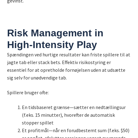
gevinst.
Risk Management in
High‑Intensity Play
Spændingen ved hurtige resultater kan friste spillere til at
jagte tab eller stack bets. Effektiv risikostyring er
essentiel for at opretholde fornøjelsen uden at udsætte
sig selv for unødvendige tab.
Spillere bruger ofte:
En tidsbaseret grænse—sætter en nedtællingsur
(f.eks. 15 minutter), hvorefter de automatisk
stopper spillet
Et profitmål—når en forudbestemt sum (f.eks. $50)
er opnået, afsluttes sessionen uanset nuværende