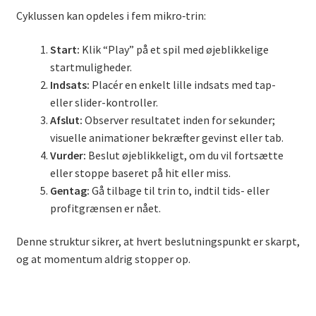
Cyklussen kan opdeles i fem mikro‑trin:
Start:
Klik “Play” på et spil med øjeblikkelige
startmuligheder.
Indsats:
Placér en enkelt lille indsats med tap-
eller slider-kontroller.
Afslut:
Observer resultatet inden for sekunder;
visuelle animationer bekræfter gevinst eller tab.
Vurder:
Beslut øjeblikkeligt, om du vil fortsætte
eller stoppe baseret på hit eller miss.
Gentag:
Gå tilbage til trin to, indtil tids- eller
profitgrænsen er nået.
Denne struktur sikrer, at hvert beslutningspunkt er skarpt,
og at momentum aldrig stopper op.