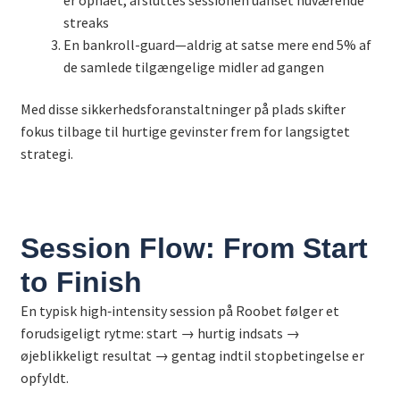
streaks
En bankroll-guard—aldrig at satse mere end 5% af
de samlede tilgængelige midler ad gangen
Med disse sikkerhedsforanstaltninger på plads skifter
fokus tilbage til hurtige gevinster frem for langsigtet
strategi.
Session Flow: From Start
to Finish
En typisk high‑intensity session på Roobet følger et
forudsigeligt rytme: start → hurtig indsats →
øjeblikkeligt resultat → gentag indtil stopbetingelse er
opfyldt.