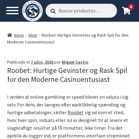
0
Buscar
Buscar
por:
Inicio
blog
Roobet: Hurtige Gevinster og Rask Spil for den
Moderne Casinoentusiast
Publicado el
7 julio, 2026
por
Miguel Castro
Roobet: Hurtige Gevinster og Rask Spil
for den Moderne Casinoentusiast
I verden af online gambling er speed blevet en valuta i sig
selv. For dem, der længes efter øjeblikkelig spænding og
hurtige udbetalinger, skiller
Roobet
sig ud som et sted,
hvor hver spin, indsats eller rul er designet til at levere et
slagkraftigt resultat på få minutter, ikke timer. Fra det
øjeblik du logger ind, er platformens interface strømlinet