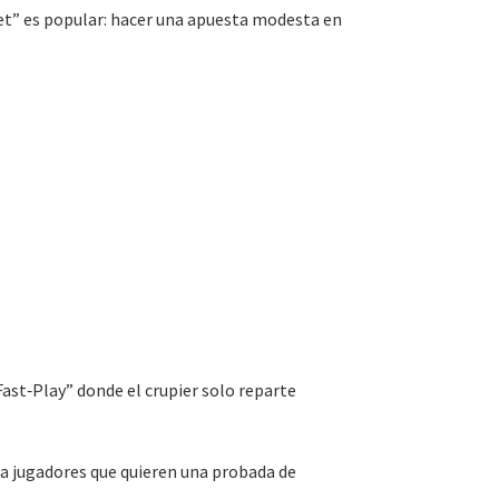
set” es popular: hacer una apuesta modesta en
Fast‑Play” donde el crupier solo reparte
ra jugadores que quieren una probada de