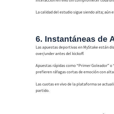
La calidad del estudio sigue siendo alta; aún 
6. Instantáneas de 
Las apuestas deportivas en MyStake están dise
over/under antes del kickoff.
Apuestas rápidas como “Primer Goleador” o “T
prefieren ráfagas cortas de emoción con alta
Las cuotas en vivo de la plataforma se actua
partido.