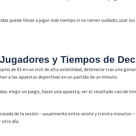
das puede llevar a jugar más tiempo si no tienes cuidado; usar lo
e Jugadores y Tiempos de Dec
pins de €1 en un slot de alta volatilidad, detenerse tras una gan
lver a las apuestas deportivas en un partido de un minuto.
das: elegir un juego, hacer una apuesta, ver el resultado casi de in
deseada de la sesión – usualmente entre veinte y treinta minutos – t
 otro día.