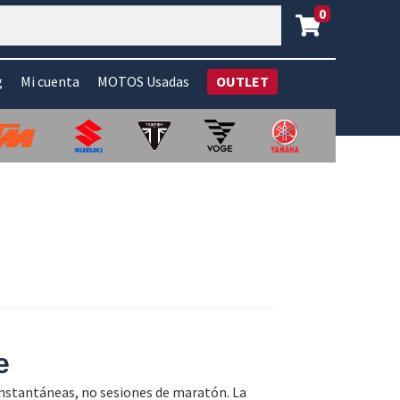
0
g
Mi cuenta
MOTOS Usadas
OUTLET
e
nstantáneas, no sesiones de maratón. La