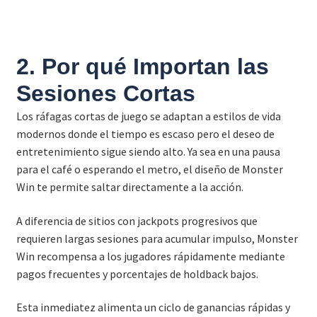
2. Por qué Importan las
Sesiones Cortas
Los ráfagas cortas de juego se adaptan a estilos de vida
modernos donde el tiempo es escaso pero el deseo de
entretenimiento sigue siendo alto. Ya sea en una pausa
para el café o esperando el metro, el diseño de Monster
Win te permite saltar directamente a la acción.
A diferencia de sitios con jackpots progresivos que
requieren largas sesiones para acumular impulso, Monster
Win recompensa a los jugadores rápidamente mediante
pagos frecuentes y porcentajes de holdback bajos.
Esta inmediatez alimenta un ciclo de ganancias rápidas y