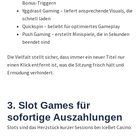
Bonus-Triggern
Yggdrasil Gaming – liefert ansprechende Visuals, die
schnell laden
Quickspin – beliebt für optimiertes Gameplay
Push Gaming – erstellt Minispiele, die in Sekunden
beendet sind
Die Vielfalt stellt sicher, dass immer ein neuer Titel nur
einen Klick entfernt ist, was die Sitzung frisch hält und
Ermüdung verhindert.
3. Slot Games für
sofortige Auszahlungen
Slots sind das Herzstück kurzer Sessions bei IceBet Casino.