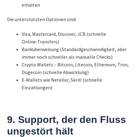
erhalten
Die unterstützten Optionen sind:
Visa, Mastercard, Discover, JCB (schnelle
Online‑Transfers)
Banküberweisung (Standardgeschwindigkeit, aber
immer noch schneller als manuelle Checks)
Crypto Wallets – Bitcoin, Litecoin, Ethereum, Tron,
Dogecoin (schnelle Abwicklung)
E‑Wallets wie Neteller, Skrill (schnelle
Einzahlungen)
9. Support, der den Fluss
ungestört hält