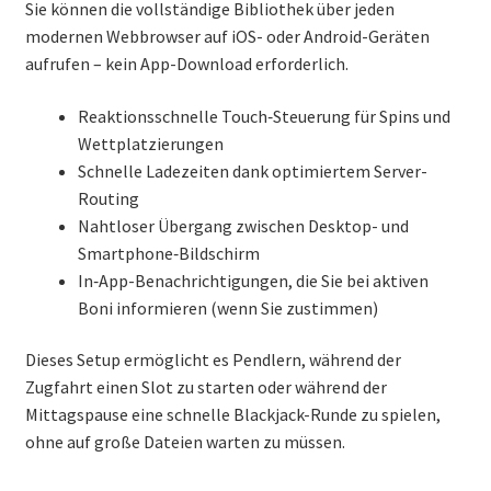
Sie können die vollständige Bibliothek über jeden
modernen Webbrowser auf iOS- oder Android-Geräten
aufrufen – kein App-Download erforderlich.
Reaktionsschnelle Touch‑Steuerung für Spins und
Wettplatzierungen
Schnelle Ladezeiten dank optimiertem Server-
Routing
Nahtloser Übergang zwischen Desktop- und
Smartphone‑Bildschirm
In‑App-Benachrichtigungen, die Sie bei aktiven
Boni informieren (wenn Sie zustimmen)
Dieses Setup ermöglicht es Pendlern, während der
Zugfahrt einen Slot zu starten oder während der
Mittagspause eine schnelle Blackjack-Runde zu spielen,
ohne auf große Dateien warten zu müssen.