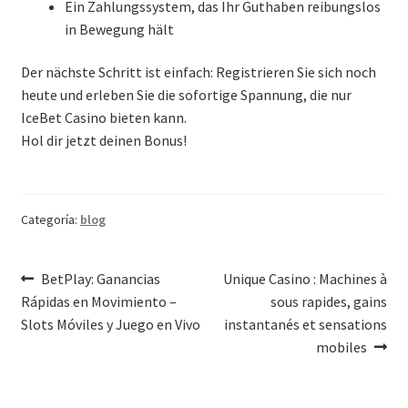
Ein Zahlungssystem, das Ihr Guthaben reibungslos
in Bewegung hält
Der nächste Schritt ist einfach: Registrieren Sie sich noch
heute und erleben Sie die sofortige Spannung, die nur
IceBet Casino bieten kann.
Hol dir jetzt deinen Bonus!
Categoría:
blog
Navegación
Entrada
Entrada
BetPlay: Ganancias
Unique Casino : Machines à
anterior:
siguiente:
Rápidas en Movimiento –
sous rapides, gains
de
Slots Móviles y Juego en Vivo
instantanés et sensations
entradas
mobiles