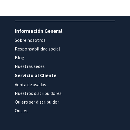
Información General
Sobre nosotros
Responsabilidad social
Blog
Nuestras sedes
Servicio al Cliente
Venta de usadas
Nuestros distribuidores
Quiero ser distribuidor
Outlet