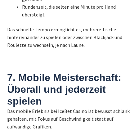
Rundenzeit, die selten eine Minute pro Hand
übersteigt
Das schnelle Tempo ermöglicht es, mehrere Tische
hintereinander zu spielen oder zwischen Blackjack und
Roulette zu wechseln, je nach Laune.
7. Mobile Meisterschaft:
Überall und jederzeit
spielen
Das mobile Erlebnis bei IceBet Casino ist bewusst schlank
gehalten, mit Fokus auf Geschwindigkeit statt auf
aufwändige Grafiken.