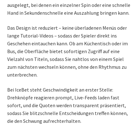
ausgelegt, bei denen ein einzelner Spin oder eine schnelle
Hand in Sekundenschnelle eine Auszahlung bringen kann.
Das Design ist reduziert – keine überladenen Menüs oder
lange Tutorial-Videos – sodass der Spieler direkt ins
Geschehen eintauchen kann. Ob am Küchentisch oder im
Bus, die Oberfläche bietet sofortigen Zugriff auf eine
Vielzahl von Titeln, sodass Sie nahtlos von einem Spiel
zum nächsten wechseln können, ohne den Rhythmus zu
unterbrechen.
Bei IceBet steht Geschwindigkeit an erster Stelle:
Drehknöpfe reagieren prompt, Live-Feeds laden fast
sofort, und die Quoten werden transparent präsentiert,
sodass Sie blitzschnelle Entscheidungen treffen können,
die den Schwung aufrechterhalten.