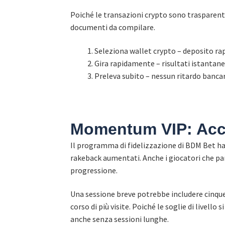
Poiché le transazioni crypto sono trasparenti 
documenti da compilare.
Seleziona wallet crypto – deposito rap
Gira rapidamente – risultati istantane
Preleva subito – nessun ritardo bancar
Momentum VIP: Acc
Il programma di fidelizzazione di BDM Bet ha
rakeback aumentati. Anche i giocatori che pa
progressione.
Una sessione breve potrebbe includere cinque
corso di più visite. Poiché le soglie di livel
anche senza sessioni lunghe.