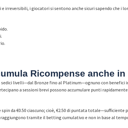
e irreversibili, i giocatori si sentono anche sicuri sapendo che i l
ido.
i.
io.
umula Ricompense anche in S
 sedici livelli—dal Bronze fino al Platinum—ognuno con benefici i
rtecipano a sessioni brevi possono accumulare punti rapidamente 
 spin da €0.50 ciascuno; cioè, €2.50 di puntata totale—sufficient
lo si raggiungono tramite il betting cumulativo e non in base al temp