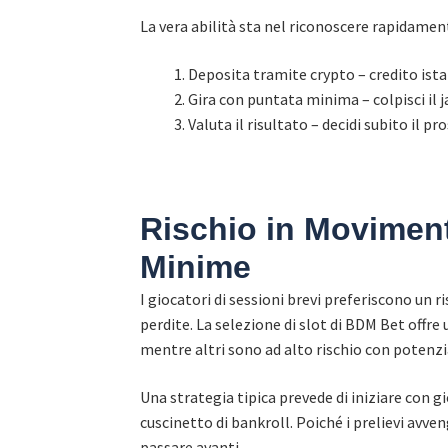
La vera abilità sta nel riconoscere rapidamen
Deposita tramite crypto – credito ist
Gira con puntata minima – colpisci il 
Valuta il risultato – decidi subito il p
Rischio in Moviment
Minime
I giocatori di sessioni brevi preferiscono u
perdite. La selezione di slot di BDM Bet offre u
mentre altri sono ad alto rischio con potenz
Una strategia tipica prevede di iniziare con gi
cuscinetto di bankroll. Poiché i prelievi av
passare avanti.