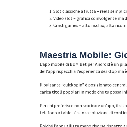
Slot classiche a frutta – reels semplic
Video slot – grafica coinvolgente ma du
Crash games – alto rischio, alta rico
Maestria Mobile: Gi
L’app mobile di BDM Bet per Android è un pilast
dell’app rispecchia l’esperienza desktop ma è
Il pulsante “quick spin” è posizionato centra
carica titoli popolari in modo che tu possa i
Per chi preferisce non scaricare un’app, il si
telefono a tablet è senza soluzione di continui
Poiché l’app utilizza meno risorse rispetto a