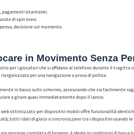
i, pagamenti istantanei.
rate di spin brevi.
mpensa, decisione sul momento.
ocare in Movimento Senza Per
ro per i giocatori che si affidano al telefono durante il tragitto o 
 riorganizzata per una navigazione a prova di pollice.
lmente in basso sullo schermo, assicurando che sia facilmente ragg
niziare a girare quasi immediatamente dopo il lancio.
to web ottimizzato per dispositivi mobili offre funzionalità identic
tà; tutti i dati di gioco si sincronizzano tra i dispositivi usando le
 una sessione completa di browser, è ideale in condizioni di bass