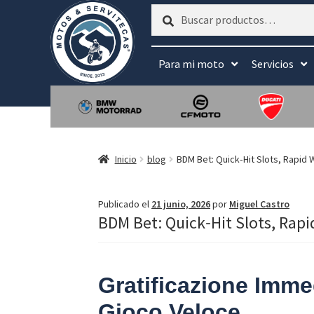
Buscar
Buscar
por:
Para mi moto
Servicios
Inicio
blog
BDM Bet: Quick‑Hit Slots, Rapid 
Publicado el
21 junio, 2026
por
Miguel Castro
BDM Bet: Quick‑Hit Slots, Rapi
Gratificazione Imme
Gioco Veloce