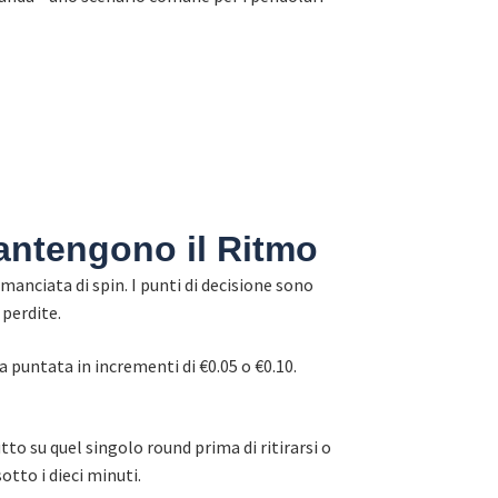
Mantengono il Ritmo
anciata di spin. I punti di decisione sono
perdite.
a puntata in incrementi di €0.05 o €0.10.
to su quel singolo round prima di ritirarsi o
otto i dieci minuti.