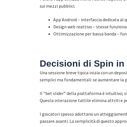
sui mezzi pubblici.
App Android – interfaccia dedicata al q
Design web reattivo – stesse funzionalit
Ottimizzazione per bassa banda – fun
Decisioni di Spin i
Una sessione breve tipica inizia con un depo
semplici ma fondamentali: se aumentare la pu
Il “bet slider” della piattaforma è intuitivo; 
Questa interazione tattile elimina attriti e 
I giocatori spesso adottano un atteggiamento “
passare avanti. La semplicità di questo approc