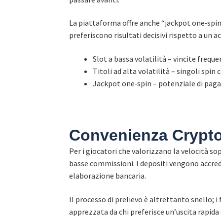
La piattaforma offre anche “jackpot one‑spin
preferiscono risultati decisivi rispetto a un
Slot a bassa volatilità – vincite freque
Titoli ad alta volatilità – singoli spi
Jackpot one‑spin – potenziale di pa
Convenienza Crypto:
Per i giocatori che valorizzano la velocità s
basse commissioni. I depositi vengono accred
elaborazione bancaria.
Il processo di prelievo è altrettanto snello;
apprezzata da chi preferisce un’uscita rapida 