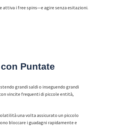
attiva i free spins—e agire senza esitazioni.
e con Puntate
estendo grandi saldi o inseguendo grandi
con vincite frequenti di piccole entità,
 volatilità una volta assicurato un piccolo
ssono bloccare i guadagni rapidamente e