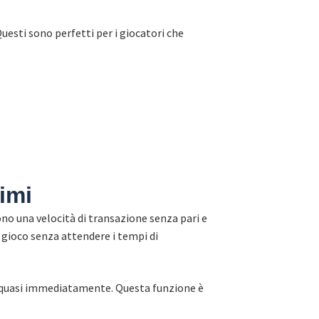
esti sono perfetti per i giocatori che
imi
ono una velocità di transazione senza pari e
 gioco senza attendere i tempi di
lio quasi immediatamente. Questa funzione è