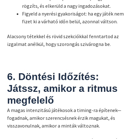
rögzíts, és elkerüld a nagy ingadozásokat.
Figyeld a nyerési gyakoriságot: ha egy játék nem
fizet ki a várható időn belül, azonnal váltson.
Alacsony tétekkel és rövid szekciókkal fenntartod az
izgalmat anélkül, hogy szorongás szivárogna be.
6. Döntési Időzítés:
Játssz, amikor a ritmus
megfelelő
A magas intenzitású játékosok a timing-ra építenek—
fogadnak, amikor szerencsésnek érzik magukat, és
visszavonulnak, amikor a minták változnak.