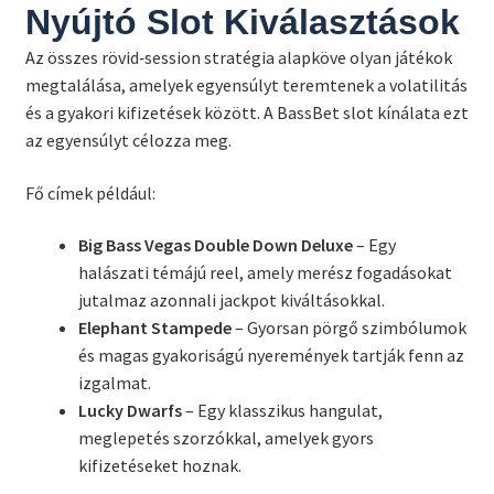
Nyújtó Slot Kiválasztások
Az összes rövid‑session stratégia alapköve olyan játékok
megtalálása, amelyek egyensúlyt teremtenek a volatilitás
és a gyakori kifizetések között. A BassBet slot kínálata ezt
az egyensúlyt célozza meg.
Fő címek például:
Big Bass Vegas Double Down Deluxe
– Egy
halászati témájú reel, amely merész fogadásokat
jutalmaz azonnali jackpot kiváltásokkal.
Elephant Stampede
– Gyorsan pörgő szimbólumok
és magas gyakoriságú nyeremények tartják fenn az
izgalmat.
Lucky Dwarfs
– Egy klasszikus hangulat,
meglepetés szorzókkal, amelyek gyors
kifizetéseket hoznak.