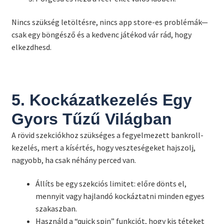
Nincs szükség letöltésre, nincs app store-es problémák—
csak egy böngésző és a kedvenc játékod vár rád, hogy
elkezdhesd.
5. Kockázatkezelés Egy
Gyors Tűzű Világban
A rövid szekciókhoz szükséges a fegyelmezett bankroll-
kezelés, mert a kísértés, hogy veszteségeket hajszolj,
nagyobb, ha csak néhány perced van.
Állíts be egy szekciós limitet: előre dönts el,
mennyit vagy hajlandó kockáztatni minden egyes
szakaszban.
Használd a “quick spin” funkciót, hogy kis téteket