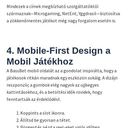
Mindezek a címek megbízható szolgáltatóktól
származnak—Microgaming, NetEnt, Yggdrasil—biztosítva
a zökkenőmentes játékot még nagy forgalom esetén is.
4. Mobile‑First Design a
Mobil Játékhoz
A BassBet mobil oldalát az a gondolat inspirálta, hogy a
játékosok ritkán maradnak egy eszközön sokáig. A dizájn
reszponzív; a gombok elég nagyok az ujjbegyes
kattintásokhoz, és a betöltési idők rövidek, hogy
fenntartsák az érdeklődést.
Koppints a slot ikonra.
Állítsd be gyorsan a tétet.
Pörgesd és nézd a reel-eket valós időben.