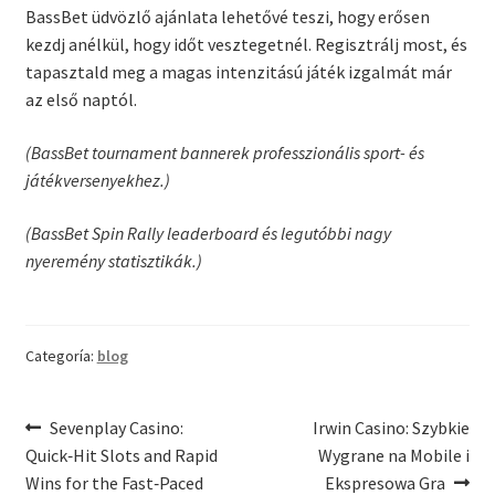
BassBet üdvözlő ajánlata lehetővé teszi, hogy erősen
kezdj anélkül, hogy időt vesztegetnél. Regisztrálj most, és
tapasztald meg a magas intenzitású játék izgalmát már
az első naptól.
(BassBet tournament bannerek professzionális sport- és
játékversenyekhez.)
(BassBet Spin Rally leaderboard és legutóbbi nagy
nyeremény statisztikák.)
Categoría:
blog
Navegación
Entrada
Entrada
Sevenplay Casino:
Irwin Casino: Szybkie
anterior:
siguiente:
Quick‑Hit Slots and Rapid
Wygrane na Mobile i
de
Wins for the Fast‑Paced
Ekspresowa Gra