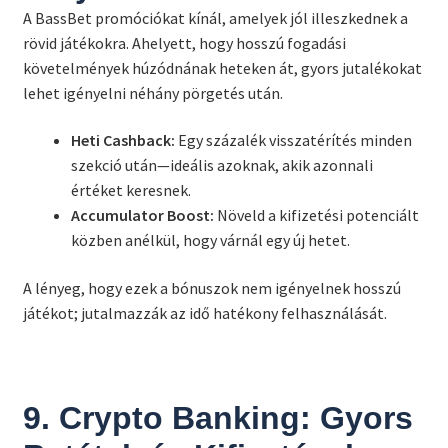
A BassBet promóciókat kínál, amelyek jól illeszkednek a
rövid játékokra. Ahelyett, hogy hosszú fogadási
követelmények húzódnának heteken át, gyors jutalékokat
lehet igényelni néhány pörgetés után.
Heti Cashback:
Egy százalék visszatérítés minden
szekció után—ideális azoknak, akik azonnali
értéket keresnek.
Accumulator Boost:
Növeld a kifizetési potenciált
közben anélkül, hogy várnál egy új hetet.
A lényeg, hogy ezek a bónuszok nem igényelnek hosszú
játékot; jutalmazzák az idő hatékony felhasználását.
9. Crypto Banking: Gyors