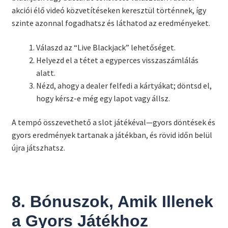
akciói élő videó közvetítéseken keresztül történnek, így
szinte azonnal fogadhatsz és láthatod az eredményeket.
Válaszd az “Live Blackjack” lehetőséget.
Helyezd el a tétet a egyperces visszaszámlálás
alatt.
Nézd, ahogy a dealer felfedi a kártyákat; döntsd el,
hogy kérsz-e még egy lapot vagy állsz.
A tempó összevethető a slot játékéval—gyors döntések és
gyors eredmények tartanak a játékban, és rövid időn belül
újra játszhatsz.
8. Bónuszok, Amik Illenek
a Gyors Játékhoz