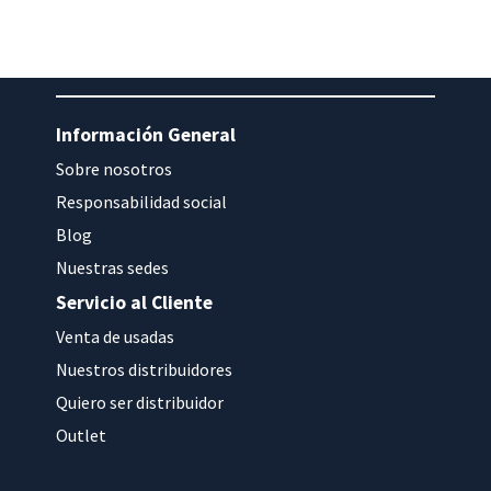
Información General
Sobre nosotros
Responsabilidad social
Blog
Nuestras sedes
Servicio al Cliente
Venta de usadas
Nuestros distribuidores
Quiero ser distribuidor
Outlet