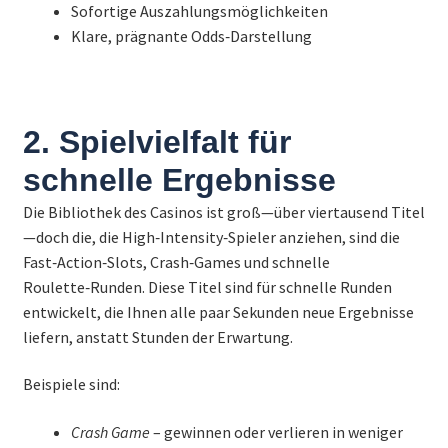
Sofortige Auszahlungsmöglichkeiten
Klare, prägnante Odds‑Darstellung
2. Spielvielfalt für
schnelle Ergebnisse
Die Bibliothek des Casinos ist groß—über viertausend Titel
—doch die, die High‑Intensity‑Spieler anziehen, sind die
Fast‑Action‑Slots, Crash‑Games und schnelle
Roulette‑Runden. Diese Titel sind für schnelle Runden
entwickelt, die Ihnen alle paar Sekunden neue Ergebnisse
liefern, anstatt Stunden der Erwartung.
Beispiele sind:
Crash Game
– gewinnen oder verlieren in weniger