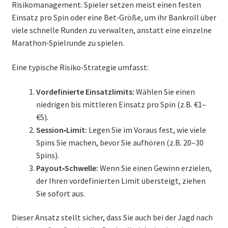
Risikomanagement. Spieler setzen meist einen festen
Einsatz pro Spin oder eine Bet‑Größe, um ihr Bankroll über
viele schnelle Runden zu verwalten, anstatt eine einzelne
Marathon‑Spielrunde zu spielen.
Eine typische Risiko‑Strategie umfasst:
Vordefinierte Einsatzlimits:
Wählen Sie einen
niedrigen bis mittleren Einsatz pro Spin (z.B. €1–
€5).
Session‑Limit:
Legen Sie im Voraus fest, wie viele
Spins Sie machen, bevor Sie aufhören (z.B. 20–30
Spins).
Payout‑Schwelle:
Wenn Sie einen Gewinn erzielen,
der Ihren vordefinierten Limit übersteigt, ziehen
Sie sofort aus.
Dieser Ansatz stellt sicher, dass Sie auch bei der Jagd nach