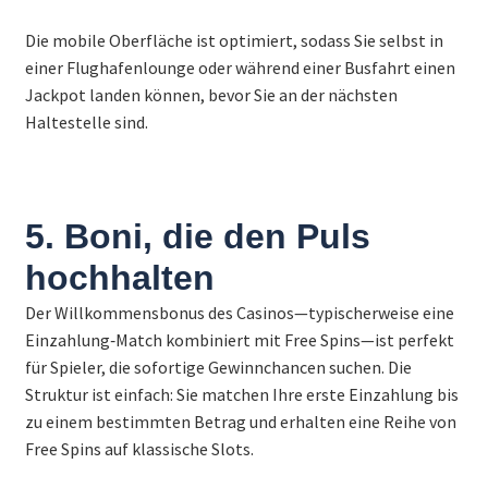
Die mobile Oberfläche ist optimiert, sodass Sie selbst in
einer Flughafenlounge oder während einer Busfahrt einen
Jackpot landen können, bevor Sie an der nächsten
Haltestelle sind.
5. Boni, die den Puls
hochhalten
Der Willkommensbonus des Casinos—typischerweise eine
Einzahlung‑Match kombiniert mit Free Spins—ist perfekt
für Spieler, die sofortige Gewinnchancen suchen. Die
Struktur ist einfach: Sie matchen Ihre erste Einzahlung bis
zu einem bestimmten Betrag und erhalten eine Reihe von
Free Spins auf klassische Slots.