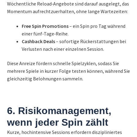
Wöchentliche Reload‑Angebote sind darauf ausgelegt, das
Momentum aufrechtzuerhalten, ohne lange Wartezeiten:
Free Spin Promotions
– ein Spin pro Tag während
einer fünf‑Tage‑Reihe.
Cashback Deals
– sofortige Rückerstattungen bei
Verlusten nach einer einzelnen Session.
Diese Anreize fördern schnelle Spielzyklen, sodass Sie
mehrere Spiele in kurzer Folge testen können, während Sie
gleichzeitig Belohnungen sammeln.
6. Risikomanagement,
wenn jeder Spin zählt
Kurze, hochintensive Sessions erfordern diszipliniertes