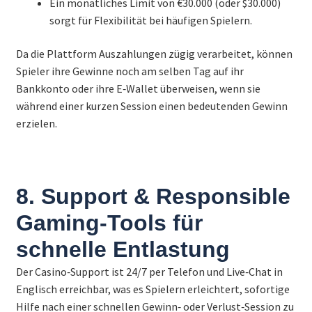
Ein monatliches Limit von €30.000 (oder $30.000)
sorgt für Flexibilität bei häufigen Spielern.
Da die Plattform Auszahlungen zügig verarbeitet, können
Spieler ihre Gewinne noch am selben Tag auf ihr
Bankkonto oder ihre E‑Wallet überweisen, wenn sie
während einer kurzen Session einen bedeutenden Gewinn
erzielen.
8. Support & Responsible
Gaming‑Tools für
schnelle Entlastung
Der Casino‑Support ist 24/7 per Telefon und Live‑Chat in
Englisch erreichbar, was es Spielern erleichtert, sofortige
Hilfe nach einer schnellen Gewinn‑ oder Verlust‑Session zu