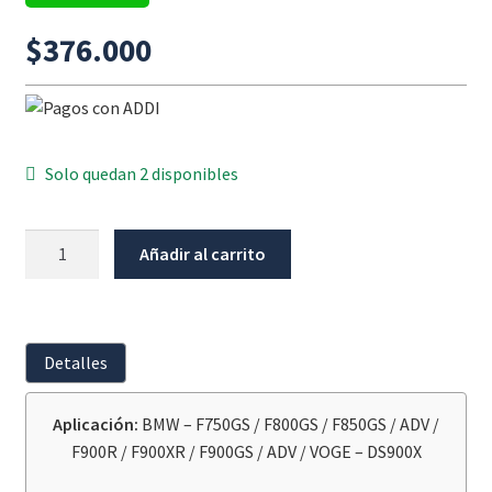
$
376.000
Solo quedan 2 disponibles
Protector
Añadir al carrito
Bomba
De
Agua
WUNDERLICH
Detalles
BMW
Serie
Aplicación:
BMW – F750GS / F800GS / F850GS / ADV /
F
F900R / F900XR / F900GS / ADV / VOGE – DS900X
K8X
/