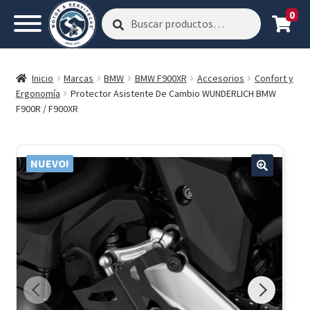
0
Buscar
Buscar
por:
Inicio
Marcas
BMW
BMW F900XR
Accesorios
Confort y
Ergonomía
Protector Asistente De Cambio WUNDERLICH BMW
F900R / F900XR
NUEVO!