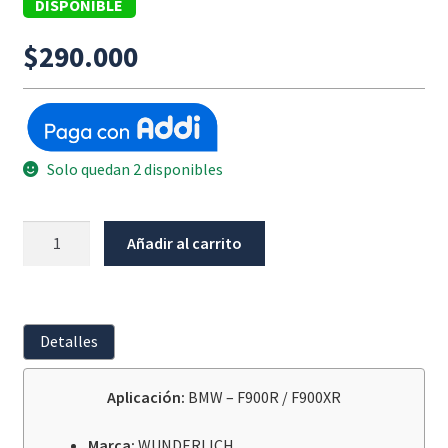
DISPONIBLE
$
290.000
Solo quedan 2 disponibles
Protector
Añadir al carrito
Asistente
De
Cambio
WUNDERLICH
Detalles
BMW
F900R
Aplicación:
BMW – F900R / F900XR
/
F900XR
Marca:
WUNDERLICH