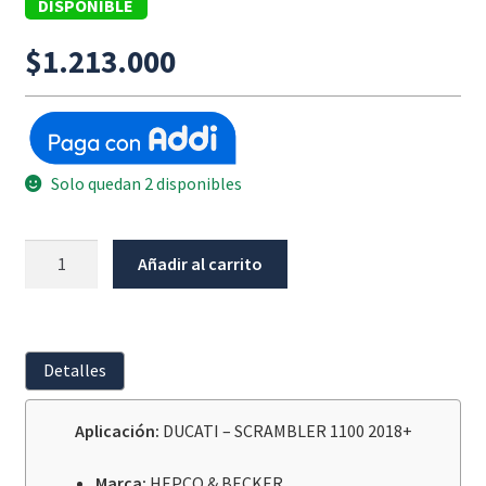
DISPONIBLE
$
1.213.000
Solo quedan 2 disponibles
Barra
Añadir al carrito
Baja
Negra
Ducati
Scrambler
Detalles
1100
2018+
Aplicación:
DUCATI – SCRAMBLER 1100 2018+
cantidad
Marca:
HEPCO & BECKER