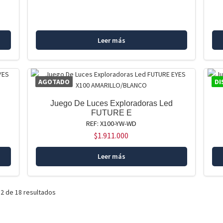
Leer más
AGOTADO
DI
Juego De Luces Exploradoras Led
FUTURE E
REF: X100-YW-WD
$
1.911.000
Leer más
2 de 18 resultados