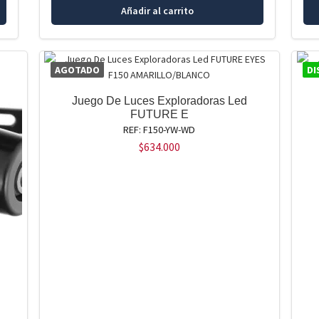
Añadir al carrito
AGOTADO
DI
Juego De Luces Exploradoras Led
FUTURE E
REF: F150-YW-WD
$
634.000