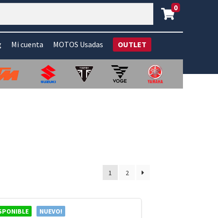
0
g
Mi cuenta
MOTOS Usadas
OUTLET
1
2
SPONIBLE
NUEVO!