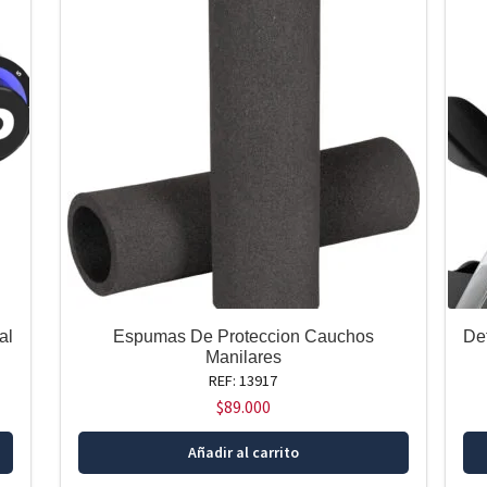
al
Espumas De Proteccion Cauchos
De
Manilares
REF: 13917
$
89.000
Añadir al carrito