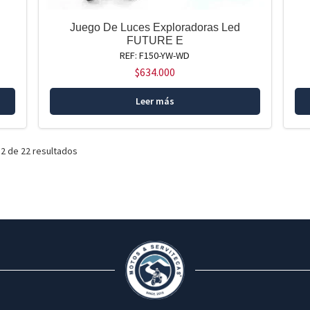
Juego De Luces Exploradoras Led
FUTURE E
REF: F150-YW-WD
$
634.000
Leer más
2 de 22 resultados