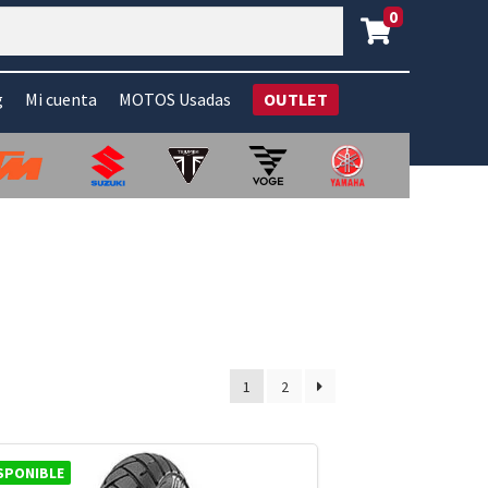
0
g
Mi cuenta
MOTOS Usadas
OUTLET
1
2
SPONIBLE