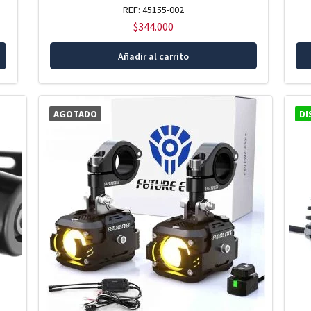
REF: 45155-002
$
344.000
Añadir al carrito
AGOTADO
DI