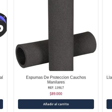
al
Espumas De Proteccion Cauchos
Ll
Manilares
REF: 13917
$
89.000
Añadir al carrito