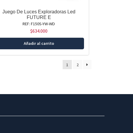
Juego De Luces Exploradoras Led
FUTURE E
REF: F150S-YW-WD
$
634.000
Añadir al carrito
1
2