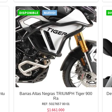
DISPONIBLE
NUEVO!
DI
ntu
Barras Altas Negras TRIUMPH Tiger 900
De
Ra
REF: 5027657 00 01
$
1.661.000