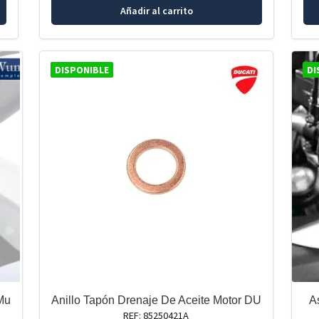
Añadir al carrito
DISPONIBLE
DI
 Mu
Anillo Tapón Drenaje De Aceite Motor DU
A
REF: 85250421A