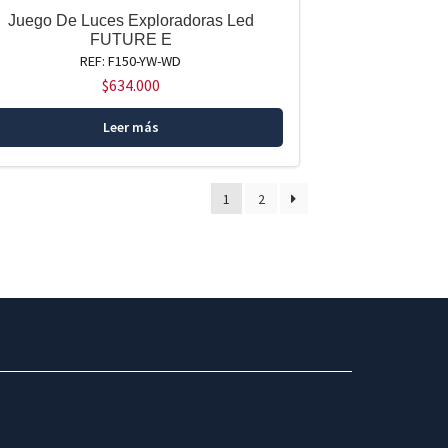
Juego De Luces Exploradoras Led
FUTURE E
REF: F150-YW-WD
$
634.000
Leer más
1
2