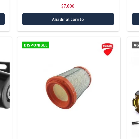
$
7.600
Añadir al carrito
DISPONIBLE
A