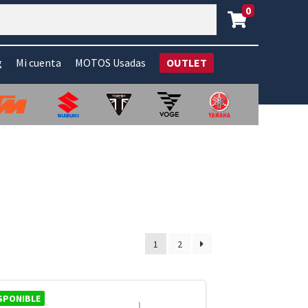
0
g
Mi cuenta
MOTOS Usadas
OUTLET
1
2
SPONIBLE