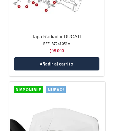
Tapa Radiador DUCATI
REF: 87241051A
$
98.000
Añadir al carrito
DISPONIBLE
NUEVO!