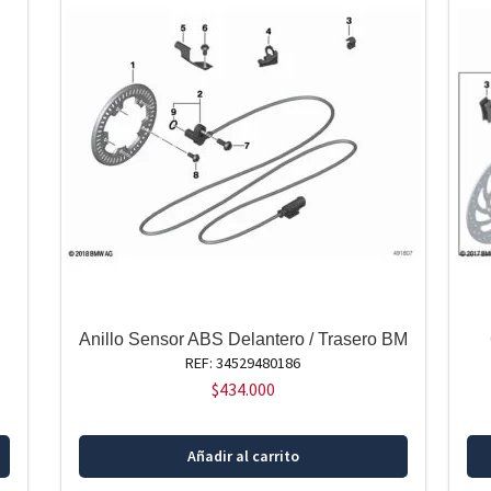
Anillo Sensor ABS Delantero / Trasero BM
REF: 34529480186
$
434.000
Añadir al carrito