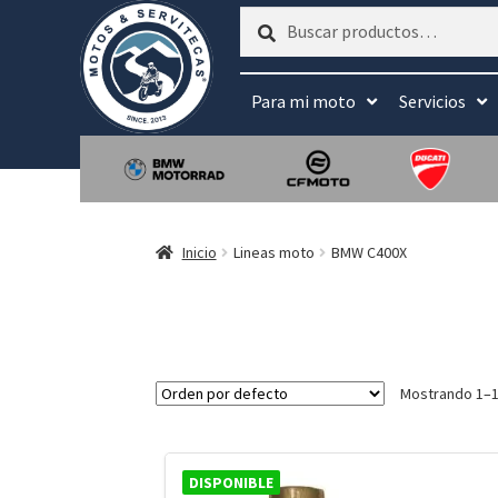
Buscar
Buscar
por:
Para mi moto
Servicios
Inicio
Lineas moto
BMW C400X
Mostrando 1–1
DISPONIBLE