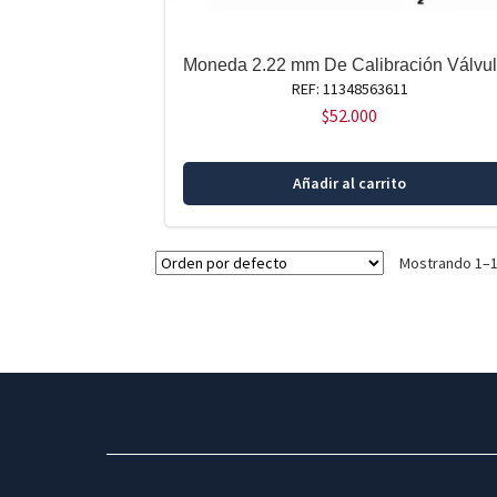
Moneda 2.22 mm De Calibración Válvu
REF: 11348563611
$
52.000
Añadir al carrito
Mostrando 1–1