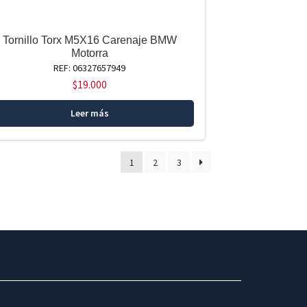
Tornillo Torx M5X16 Carenaje BMW
Motorra
REF: 06327657949
$
19.000
Leer más
1
2
3