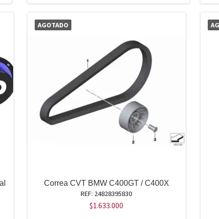
AGOTADO
A
al
Correa CVT BMW C400GT / C400X
REF: 24828395830
$
1.633.000