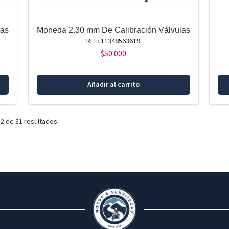
las
Moneda 2.30 mm De Calibración Válvulas
REF: 11348563619
$
50.000
Añadir al carrito
2 de 31 resultados