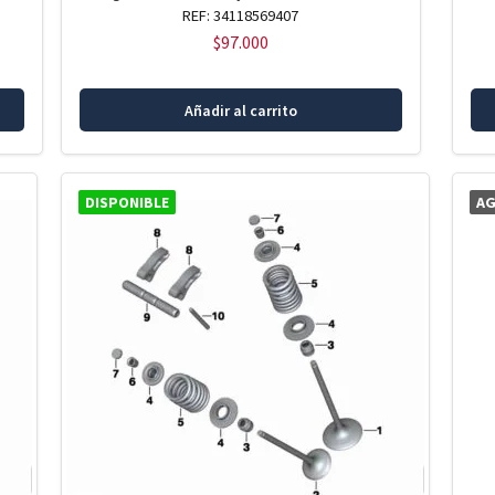
REF: 34118569407
$
97.000
Añadir al carrito
DISPONIBLE
A