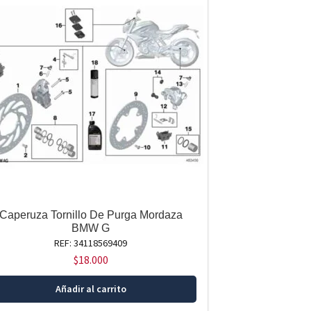
Caperuza Tornillo De Purga Mordaza
BMW G
REF: 34118569409
$
18.000
Añadir al carrito