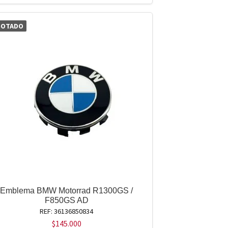
GOTADO
Emblema BMW Motorrad R1300GS /
F850GS AD
REF: 36136850834
$
145.000