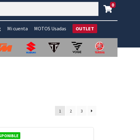
0
g
Mi cuenta
MOTOS Usadas
OUTLET
1
2
3
SPONIBLE