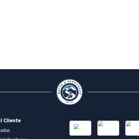
l Cliente
sadas