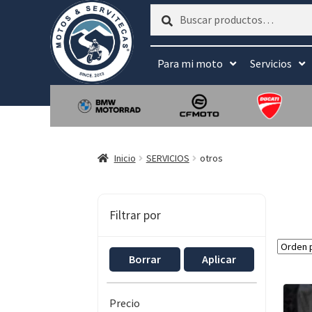
Buscar
Buscar
por:
Para mi moto
Servicios
Inicio
SERVICIOS
otros
Filtrar por
Borrar
Aplicar
Precio